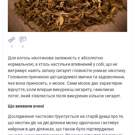
0
0
Для когось нікотинова залежність є абсолютно
нормальною, а хтось настільки впевнений у собі, що не
витримує навіть запаху сигарет і повністю уникає нікотину.
Головною причиною цієї шкідливої звички та задоволення,
яке вона приносить, є мозок. Саме мозок дає характерне
відчуття, коли вперше викурюєш сигарету, і викликає
потяг, який з'являється після викурених кількох сигарет.
Що виявили вчені
Дослідження частково ґрунтується на старій думці про те,
що нікотин діє на дві ділянки мозку одночасно і активує
нейрони в цих ділянках, що також було підтверджено