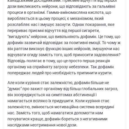
канадськими дослідниками. Приємне відчуття від першої
дози викликають нейрони, що відповідають за гальмівні
процеси в організмі. Гамма-аміномасляна кислота, що
виробляється в цьому процесі, є механізмом, який
розслабляє нас і змушує заснути. Однак покарання, яке
перериває приємні відчуття від першої сигарети,
"вигадують" нейрони, що вивільняють дофамін. Це тому, що
дофамін зазвичай відповідає за позитивні емоції. То чому ж
він раптом виконує функцію інших нейронів, змушуючи нас
відчувати огиду замість того, щоб приносити задоволення?
Відповідь полягає в тому, що це просто перша реакція
організму на сприйняту загрозу небезпеки. Так дофамін
попереджає людей про необхідність припинити курити.
Але коли куріння стає залежністю, дофамін більше не
"думає" про захист організму від більш глобальних загроз,
він зосереджується на симптомах абстиненції і
намагається всіляко їх придушити. Коли куріння стає
залежністю, змінюється мотиваційна система всередині
нас. Замість того, щоб намагатися допомогти нам
почуватися краще, дофамін бореться з негативними
наслідками неотримання нової дози.