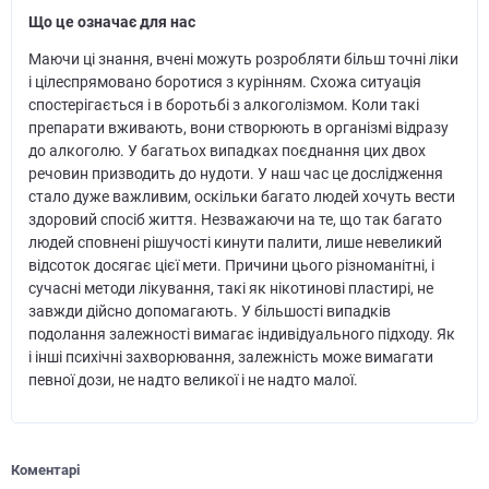
Що це означає для нас
Маючи ці знання, вчені можуть розробляти більш точні ліки
і цілеспрямовано боротися з курінням. Схожа ситуація
спостерігається і в боротьбі з алкоголізмом. Коли такі
препарати вживають, вони створюють в організмі відразу
до алкоголю. У багатьох випадках поєднання цих двох
речовин призводить до нудоти. У наш час це дослідження
стало дуже важливим, оскільки багато людей хочуть вести
здоровий спосіб життя. Незважаючи на те, що так багато
людей сповнені рішучості кинути палити, лише невеликий
відсоток досягає цієї мети. Причини цього різноманітні, і
сучасні методи лікування, такі як нікотинові пластирі, не
завжди дійсно допомагають. У більшості випадків
подолання залежності вимагає індивідуального підходу. Як
і інші психічні захворювання, залежність може вимагати
певної дози, не надто великої і не надто малої.
Коментарі