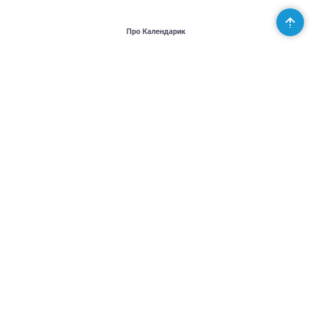
Про Календарик
Користувачі
Публікації
Місія проекту
Контакти
Партнери
Підтримай Україну - United24
Організаторам
Розповісти новину
Додати подію