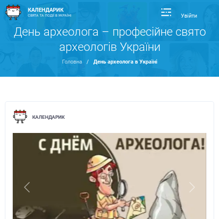
КАЛЕНДАРИК
Увійти
СВЯТА ТА ПОДІЇ В УКРАЇНІ
День археолога – професійне свято
археологів України
Головна
/
День археолога в Україні
КАЛЕНДАРИК
Previous
Next