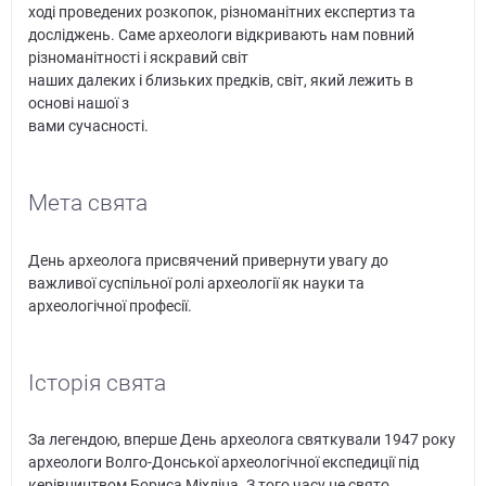
ході проведених розкопок, різноманітних експертиз та
досліджень. Саме археологи відкривають нам повний
різноманітності і яскравий світ
наших далеких і близьких предків, світ, який лежить в
основі нашої з
вами сучасності.
Мета свята
День археолога присвячений привернути увагу до
важливої суспільної ролі археології як науки та
археологічної професії.
Історія свята
За легендою, вперше День археолога святкували 1947 року
археологи Волго-Донської археологічної експедиції під
керівництвом Бориса Міхліна. З того часу це свято