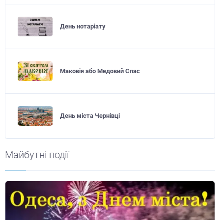
День нотаріату
Маковія або Медовий Спас
День міста Чернівці
Майбутні події