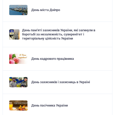
День міста Дніпро
День пам'яті захисників України, які загинули в
боротьбі за незалежність, суверенітет і
територіальну цілісність України
День кадрового працівника
День захисників і захисниць в Україні
День пасічника України