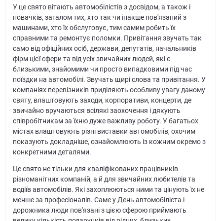
У це свято вітають автомобілістів з досвідом, а також і
новачків, загалом тих, хто так чи інакше пов'язаний з
машинами, хто їх обслуговує, тим самим робить їх
справними та ремонтує поломки. Привітання звучать так
само від офіційних осіб, держави, депутатів, начальників
фірм цієї сфери та від усіх звичайних людей, які є
близькими, знайомими чи просто випадковими під час
поїздки на автомобілі. Звучать щирі слова та привітання. У
компаніях перевізників приділяють особливу увагу даному
святу, влаштовують заходи, корпоративи, концерти, де
звичайно вручаються всілякі заохочення і дякують
співробітникам за їхню дуже важливу роботу. У багатьох
містах влаштовують різні виставки автомобілів, охочим
показують докладніше, ознайомлюють із кожним окремо з
конкретними деталями.
Це свято не тільки для кваліфікованих працівників
різноманітних компаній, а й для звичайних любителів та
водіїв автомобілів. Які захоплюються ними та цінують їх не
менше за професіоналів. Саме у День автомобіліста і
дорожника люди пов'язані з цією сферою приймають
велику кількість подарунків від рідних, близьких,