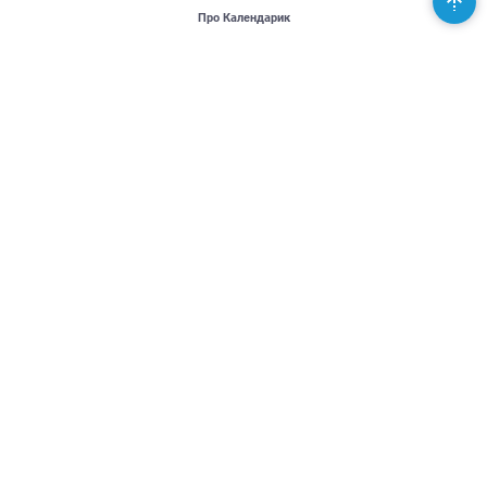
Про Календарик
Користувачі
Публікації
Місія проекту
Контакти
Партнери
Підтримай Україну - United24
Організаторам
Розповісти новину
Додати подію