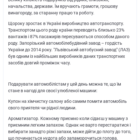
начальства, держави. Їм вручають грамоти, грошову
винагороду, за старанну працю та роботу.
Щороку зростає в Україні виробництво автотранспорту.
Транспортом цього роду країни переводять близько 23%
вантажів і 87% пасажирів пересуваються способом даного
роду. Запорізький автомобілебудівний завод – гордість
України до 2014 року. "Львівський автобусний завод" (ЛАЗ)
був одним із найбільших виробників даних транспортних
засобів довгий проміжок часу.
Подарувати автомобілістам у цей день можна те, що їм
стане в нагоді для своєї улюбленої машини:
Купон на хімчистку салону або самим помити автомобіль
свого приятеля чи рідної людини.
Ароматизатор. Кожному приємно коли сідаєш у машину з
приємним легким запахом. Однак не варто перестаратися і
вибирати занадто різкі запахи, може дійти до плоту до того,
що починається нудота або запаморочиться голова.