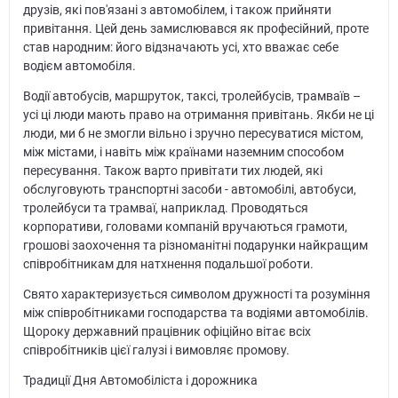
друзів, які пов'язані з автомобілем, і також прийняти
привітання. Цей день замислювався як професійний, проте
став народним: його відзначають усі, хто вважає себе
водієм автомобіля.
Водії автобусів, маршруток, таксі, тролейбусів, трамваїв –
усі ці люди мають право на отримання привітань. Якби не ці
люди, ми б не змогли вільно і зручно пересуватися містом,
між містами, і навіть між країнами наземним способом
пересування. Також варто привітати тих людей, які
обслуговують транспортні засоби - автомобілі, автобуси,
тролейбуси та трамваї, наприклад. Проводяться
корпоративи, головами компаній вручаються грамоти,
грошові заохочення та різноманітні подарунки найкращим
співробітникам для натхнення подальшої роботи.
Свято характеризується символом дружності та розуміння
між співробітниками господарства та водіями автомобілів.
Щороку державний працівник офіційно вітає всіх
співробітників цієї галузі і вимовляє промову.
Традиції Дня Автомобіліста і дорожника