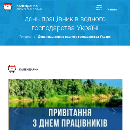
КАЛЕНДАРИК
Увійти
СВЯТА ТА ПОДІЇ В УКРАЇНІ
день працівників водного
господарства Україні
Головна
/
День працівників водного господарства Україні
КАЛЕНДАРИК
Previous
Next