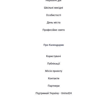
Неробочі дні
Шкільні вихідні
Особистості
День міста
Професійне свято
Про Календарик
Користувачі
Публікації
Місія проекту
Контакти
Партнери
Підтримай Україну - United24