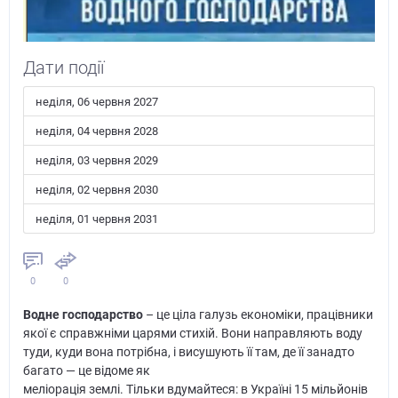
Дати події
неділя, 06 червня 2027
неділя, 04 червня 2028
неділя, 03 червня 2029
неділя, 02 червня 2030
неділя, 01 червня 2031
0
0
Водне господарство
– це ціла галузь економіки, працівники
якої є справжніми царями стихій. Вони направляють воду
туди, куди вона потрібна, і висушують її там, де її занадто
багато — це відоме як
меліорація землі. Тільки вдумайтеся: в Україні 15 мільйонів