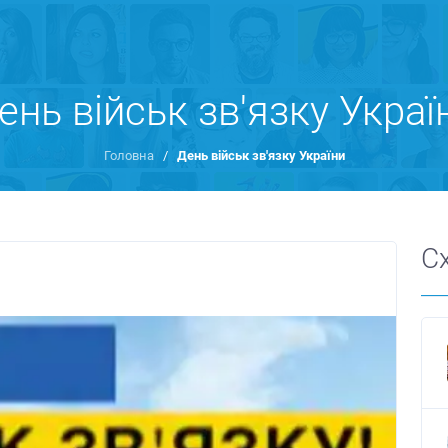
ень військ зв'язку Украї
Головна
/
День військ зв'язку України
С