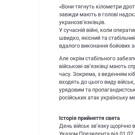
«Вони тягнуть кілометри дрот
завжди мають в голові надскл
укранозв’язківців.
У сучасній війні, коли опера
швидко, якісний та стабільни
вдалого виконання бойових за
Але окрім стабільного забезп
військові-зв’язківці мають 
часу. Зокрема, з веденням кібе
входять до цього виду військ
урядовим та пропагандистсь
російських атак українську м
Історія прийняття свята
День військ зв’язку щорічно в
Указом Президента від 01.02.