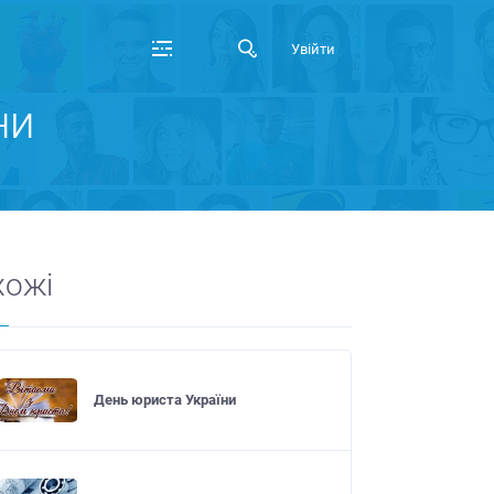
Увійти
ни
хожі
День юриста України