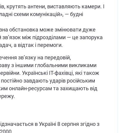
ів, крутять антени, виставляють камери. І
адні схеми комунікацій», — будні
тивна обстановка може змінювати дуже
й зв’язок між підрозділами — це запорука
дач, а відтак і перемоги.
ечення зв’язку на передовій,
справу з іншими глобальними викликами
рвійни. Українські ІТ-фахівці, які також
, постійно завдають ударів російським
ким онлайн-ресурсам та захищають від
ережу.
ідзначається в Україні 8 серпня згідно з
2000 .