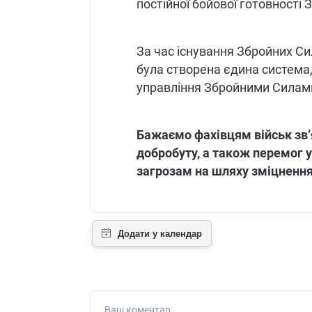
постійної бойової готовності
За час існування Збройних Си
була створена єдина система,
управління Збройними Силами 
Бажаємо фахівцям військ зв’
добробуту, а також перемог 
загрозам на шляху зміцнення
Ваш коментар...