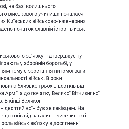
єві, на базі колишнього
ого військового училища почалася
угих Київських військово-інженерних
ено початок славній історії військ
ійськового зв’язку підтверджує ту
іграють у збройній боротьбі, у
ням тому є зростання питомої ваги
чисельності військ. В роки
новила близько трьох відсотків від
ї Армії, а до початку Великої Вітчизняної
в. В кінці Великої
н десятий воїн був зв’язківцем. На
відсотків від загальної чисельності
а роль військ зв’язку в досягненні