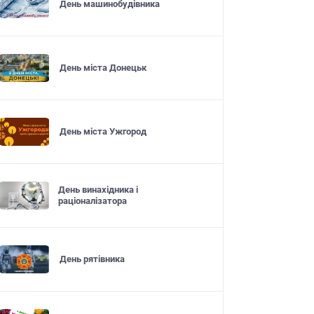
День машинобудівника
День міста Донецьк
День міста Ужгород
День винахідника і
раціоналізатора
День рятівника