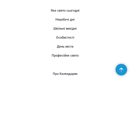
Яке свято сьогодні
Неробочі дні
Шкільні вихідні
Особистості
День міста
Професійне свято
Про Календарик
Користувачі
Публікації
Місія проекту
Контакти
Партнери