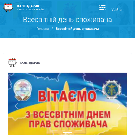
КАЛЕНДАРИК
Увійти
СВЯТА ТА ПОДІЇ В УКРАЇНІ
Всесвітній день споживача
Головна
/
Всесвітній день споживача
КАЛЕНДАРИК
Previous
Next