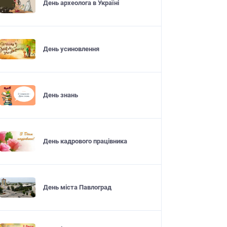
День археолога в Україні
День усиновлення
День знань
День кадрового працівника
День міста Павлоград