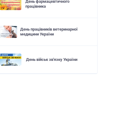
День фармацевтичного
працівника
День працівників ветеринарної
медицини України
День військ зв'язку України