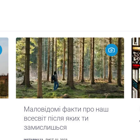
Маловідомі факти про наш
всесвіт після яких ти
замислишься
INSTABIN123
- ЛИСТ. 01, 2023