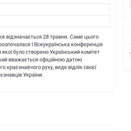
ке відзначається 28 травня. Саме цього
і розпочалася І Всеукраїнська конференція
и якої було створено Український комітет
 який вважається офіційною датою
ого краєзнавчого руху, веде відлік своєї
аєзнавців України.