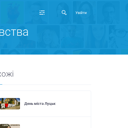
Увійти
вства
хожі
День міста Луцьк