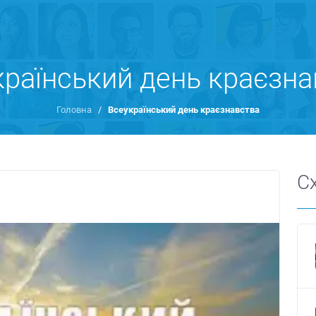
країнський день краєзна
Головна
/
Всеукраїнський день краєзнавства
С