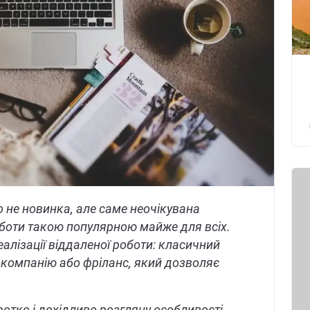
 не новинка, але саме неочікувана
боти такою популярною майже для всіх.
еалізації віддаленої роботи: класичний
 компанію або фріланс, який дозволяє
.
ротко і дохідливо розгляну особливості