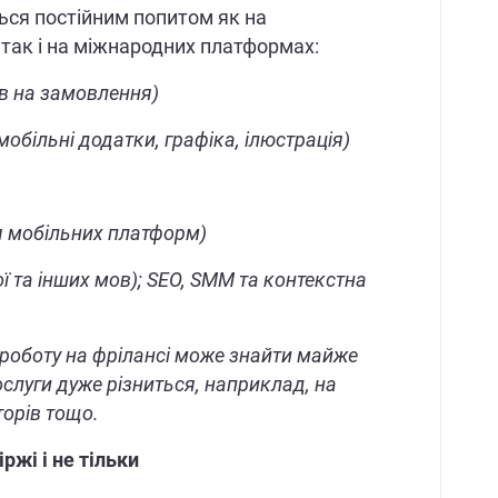
ться постійним попитом як на
 так і на міжнародних платформах:
ів на замовлення)
мобільні додатки, графіка, ілюстрація)
 мобільних платформ)
ої та інших мов); SEO, SMM та контекстна
 роботу на фрілансі може знайти майже
ослуги дуже різниться, наприклад, на
торів тощо.
ржі і не тільки