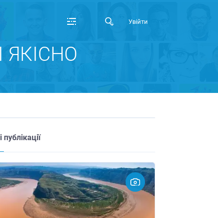
Увійти
І ЯКІСНО
і публікації