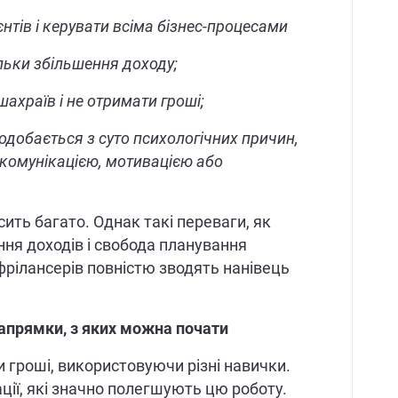
єнтів і керувати всіма бізнес-процесами
ільки збільшення доходу;
ахраїв і не отримати гроші;
добається з суто психологічних причин,
комунікацією, мотивацією або
сить багато. Однак такі переваги, як
ня доходів і свобода планування
 фрілансерів повністю зводять нанівець
напрямки, з яких можна почати
 гроші, використовуючи різні навички.
ації, які значно полегшують цю роботу.