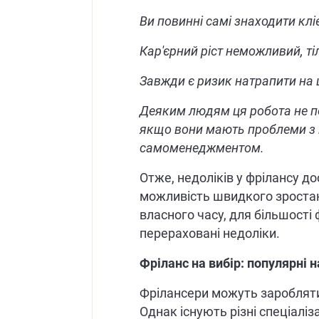
Ви повинні самі знаходити клі
Кар'єрний ріст неможливий, т
Завжди є ризик натрапити на ш
Деяким людям ця робота не по
якщо вони мають проблеми з 
самоменеджментом.
Отже, недоліків у фрілансу до
можливість швидкого зростан
власного часу, для більшості
перераховані недоліки.
Фріланс на вибір: популярні 
Фрілансери можуть заробляти
Однак існують різні спеціаліз