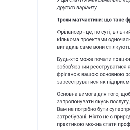
другого варіанту.
Трохи матчастини: що таке фр
Фрілансер - це, по суті, віл
кількома проектами одночасно 
випадків саме вони спілкуют
Будь-хто може почати працюва
зобов'язаний реєструватися 
фріланс є вашою основною ро
зареєструватися як підприєм
Основна вимога для того, щоб
запропонувати якусь послугу,
Вам не потрібно бути суперпр
затребувані. Ніхто не є прир
практикою можна стати проф