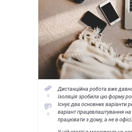
Дистанційна робота вже давно
0
ізоляція зробила цю форму ро
Існує два основних варіанти р
варіант працевлаштування на
0
працювати з дому, а не в офісі
У цій статті я максимально ко