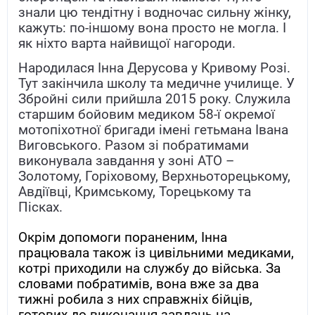
знали цю тендітну і водночас сильну жінку,
кажуть: по-іншому вона просто не могла. І
як ніхто варта найвищої нагороди.
Народилася Інна Дерусова у Кривому Розі.
Тут закінчила школу та медичне училище. У
Збройні сили прийшла 2015 року. Служила
старшим бойовим медиком 58-ї окремої
мотопіхотної бригади імені гетьмана Івана
Виговського. Разом зі побратимами
виконувала завдання у зоні АТО –
Золотому, Горіховому, Верхньоторецькому,
Авдіївці, Кримському, Торецькому та
Пісках.
Окрім допомоги пораненим, Інна
працювала також із цивільними медиками,
котрі приходили на службу до війська. За
словами побратимів, вона вже за два
тижні робила з них справжніх бійців,
готових до виконання завдань на