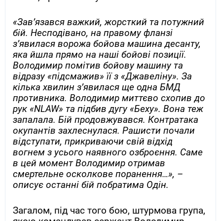
«Зав’язався важкий, жорсткий та потужний
бій. Несподівано, на правому фланзі
з’явилася ворожа бойова машина десанту,
яка йшла прямо на наші бойові позиції.
Володимир помітив бойову машину та
відразу «підсмажив» її з «Джавеліну». За
кілька хвилин з’явилася ще одна БМД
противника. Володимир миттєво схопив до
рук «NLAW» та підбив дугу «Беху». Вона теж
запалала. Бій продовжувався. Контратака
окупантів захлеснулася. Рашисти почали
відступати, прикриваючи свій відхід
вогнем з усього наявного озброєння. Саме
в цей момент Володимир отримав
смертельне осколкове поранення…», –
описує останні бій побратима Одін.
Загалом, під час того бою, штурмова група,