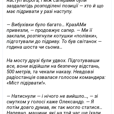
наступ ворога, і між саперами були
заздалегідь розподілені позиції — хто й що
має підривати у разі наступу.
— Вибухівки було багато… КразАМи
привезли, — продовжує сапер. — Ми її
заклали, розтягнули котушки «полівки»,
підготували до підриву. То був світанок —
година шоста чи сьома…
На мосту друзі були удвох. Підготувавши
все, вони відійшли на безпечну відстань,
500 метрів, та чекали наказу. Невдовзі
радіостанція озвалася голосом командира:
«Міст підірвати!».
— Натиснули — і нічого не вийшло…, — зі
смутком у голосі каже Олександр. — Я
потім довго думав, як так могло статися…
Напевно, машини, які на той час ще їхали