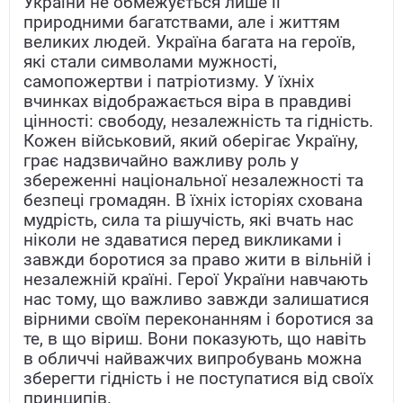
України не обмежується лише її
природними багатствами, але і життям
великих людей. Україна багата на героїв,
які стали символами мужності,
самопожертви і патріотизму. У їхніх
вчинках відображається віра в правдиві
цінності: свободу, незалежність та гідність.
Кожен військовий, який оберігає Україну,
грає надзвичайно важливу роль у
збереженні національної незалежності та
безпеці громадян. В їхніх історіях схована
мудрість, сила та рішучість, які вчать нас
ніколи не здаватися перед викликами і
завжди боротися за право жити в вільній і
незалежній країні. Герої України навчають
нас тому, що важливо завжди залишатися
вірними своїм переконанням і боротися за
те, в що віриш. Вони показують, що навіть
в обличчі найважчих випробувань можна
зберегти гідність і не поступатися від своїх
принципів.