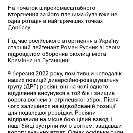
На початок широкомасштабного
вторгнення за його плечима була вже не
одна ротація в найгарячіших точках
Донбасу.
Під час російського вторгнення в Україну
старший лейтенант Роман Русник зі своїм
підрозділом обороняв околиці міста
Кремінна на Луганщині.
9 березня 2022 року, помітивши неподалік
наших позицій диверсійно-розвідувальну
групу (ДРГ) росіян, він на чолі одного
відділення висунувся в той бік і знищив
ворога вогнем зі стрілецької зброї. Після
чого залишився на відвойованій позиції
для подальшої розвідки. Росіяни
відправили на місце бою цілий взвод, і
наші бійці зустріли його вогнем, завдавши
ворогу значних втрат. Однак оскільки сили