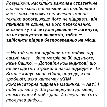
Розуміючи, наскільки важливе стратегічне
значення має Генічеський автомобільний
міст і чим загрожує величезна колона
техніки ворога, якщо його не підірвати,
він
прийняв
те єдине, на його переконання,
можливе у тій ситуації
рішення — загинути,
та не пропустити рашистів, тобто —
здійснити підрив безпосередньо на місці.
— На той час ми підійшли вже майже під
самий міст — були метрів за 30 від нього, —
каже Сашко. — Доповіли командирові, що
не виходить, і отримали наказ відходити. Та
Віталік кинув мені: «Саня, відходь, я все
зроблю!», взяв капеемку (КПМ —
конденсаторна підривна машинка. — Авт.) і
побіг до мосту. Ще розвернувся до мене,
посміхнувся й побіг далі. А секунд за п’ять
пролунав вибух…