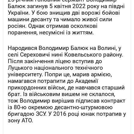
Балюк загинув 5 квітня 2022 року на півдні
України. У бою знищив дві ворожі бойові
машини десанту та чимало живої сили
росіян. Однак отримав осколкові
поранення, несумісні із життям.
Народився Володимир Балюк на Волині, у
селі Сереховичі нині Ковельського району.
Після закінчення ліцею вступив до
Луцького національного технічного
університету. Попри це, марив армією,
намагався потрапити до Академії
прикордонних військ, де навчався старший
брат. Із військовим вишем не склалося,
тож Володимир вирішив підписав контракт
із 80-ю окремою десантно-штурмовою
бригадою ЗСУ. У 2016 році юнак потрапив у
зону АТО.