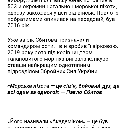
вибору. Але після вишу юнак потрапив в
503-й окремий батальйон морської піхоти, і
одразу закохався у цей рід військ. Павло із
побратимами опинився на передовій, був
2016 рік.
Уже за рік Сбитова призначили
командиром роти. І він зробив її зірковою.
2019 року рота під керівництвом
талановитого морпіха виграла конкурс,
ставши найкращим однотипним
підрозділом Збройних Сил України.
«Морська піхота — це сім’я, бойовий дух, це
всі один за одного!» — Павло Сбитов
«Його називали «Академіком» – це був
позивний командира роти, і він дістався