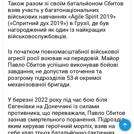
Також разом зі своїм батальйоном Сбитов
взяв участь у багатонаціональних
військових навчаннях «Agile Spirit 2019»
(«Спритний дух 2019») в Грузії, де був
нагороджений як один із найкращих
військовослужбовців.
Із початком повномасштабної військової
агресії росії воював на передовій. Майор
Павло Сбитов успішно виконував бойові
завдання, не допустив оточення та
розгрому підрозділів 53-й окремої
механізованої бригади.
У березні 2022 року під час бою біля
Євгенівки на Донеччині із силами
противника, що переважали, Павло Сбитов
зазнав смертельного поранення. Підрозділ,
яким керував героїчний морпіх, взяв на
себе удар трьох батальйонно-тактичних