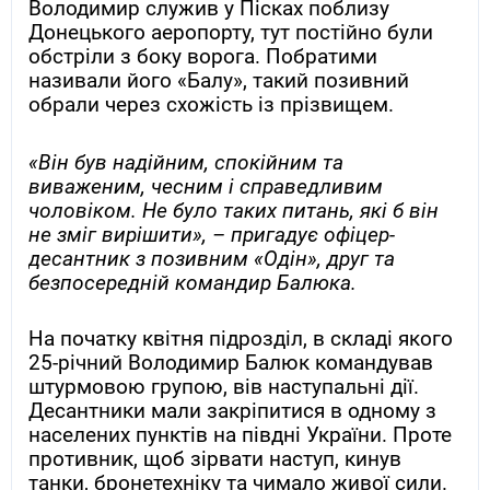
Володимир служив у Пісках поблизу
Донецького аеропорту, тут постійно були
обстріли з боку ворога. Побратими
називали його «Балу», такий позивний
обрали через схожість із прізвищем.
«Він був надійним, спокійним та
виваженим, чесним і справедливим
чоловіком. Не було таких питань, які б він
не зміг вирішити», – пригадує офіцер-
десантник з позивним «Одін», друг та
безпосередній командир Балюка.
На початку квітня підрозділ, в складі якого
25-річний Володимир Балюк командував
штурмовою групою, вів наступальні дії.
Десантники мали закріпитися в одному з
населених пунктів на півдні України. Проте
противник, щоб зірвати наступ, кинув
танки, бронетехніку та чимало живої сили.