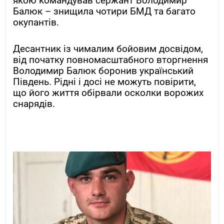
якою командував сержант Володимир
Балюк – знищила чотири БМД та багато
окупантів.
Десантник із чималим бойовим досвідом,
від початку повномасштабного вторгнення
Володимир Балюк боронив український
Південь. Рідні і досі не можуть повірити,
що його життя обірвали осколки ворожих
снарядів.