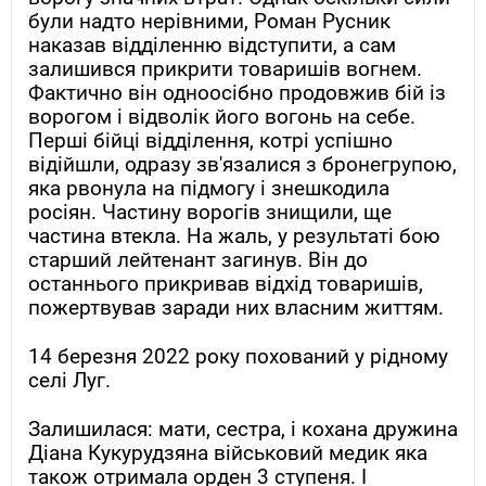
були надто нерівними, Роман Русник
наказав відділенню відступити, а сам
залишився прикрити товаришів вогнем.
Фактично він одноосібно продовжив бій із
ворогом і відволік його вогонь на себе.
Перші бійці відділення, котрі успішно
відійшли, одразу зв'язалися з бронегрупою,
яка рвонула на підмогу і знешкодила
росіян. Частину ворогів знищили, ще
частина втекла. На жаль, у результаті бою
старший лейтенант загинув. Він до
останнього прикривав відхід товаришів,
пожертвував заради них власним життям.
14 березня 2022 року похований у рідному
селі Луг.
Залишилася: мати, сестра, і кохана дружина
Діана Кукурудзяна військовий медик яка
також отримала орден 3 ступеня. І