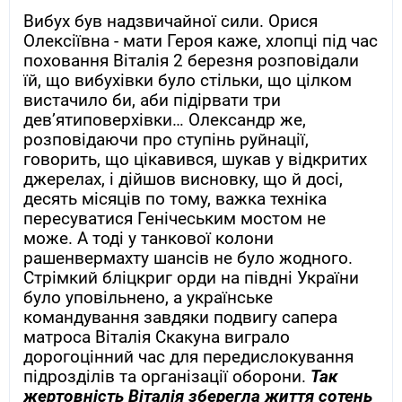
Вибух був надзвичайної сили. Орися
Олексіївна - мати Героя каже, хлопці під час
поховання Віталія 2 березня розповідали
їй, що вибухівки було стільки, що цілком
вистачило би, аби підірвати три
дев’ятиповерхівки… Олександр же,
розповідаючи про ступінь руйнації,
говорить, що цікавився, шукав у відкритих
джерелах, і дійшов висновку, що й досі,
десять місяців по тому, важка техніка
пересуватися Генічеським мостом не
може. А тоді у танкової колони
рашенвермахту шансів не було жодного.
Стрімкий бліцкриг орди на півдні України
було уповільнено, а українське
командування завдяки подвигу сапера
матроса Віталія Скакуна виграло
дорогоцінний час для передислокування
підрозділів та організації оборони.
Так
жертовність Віталія зберегла життя сотень