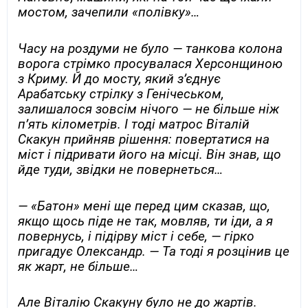
мостом, зачепили «полівку»…
Часу на роздуми не було — танкова колона
ворога стрімко просувалася Херсонщиною
з Криму. Й до мосту, який з’єднує
Арабатську стрілку з Генічеськом,
залишалося зовсім нічого — не більше ніж
п’ять кілометрів. І тоді матрос Віталій
Скакун прийняв рішення: повертатися на
міст і підривати його на місці. Він знав, що
йде туди, звідки не повернеться…
— «Батон» мені ще перед цим сказав, що,
якщо щось піде не так, мовляв, ти іди, а я
повернусь, і підірву міст і себе, — гірко
пригадує Олександр. — Та тоді я розцінив це
як жарт, не більше…
Але Віталію Скакуну було не до жартів.