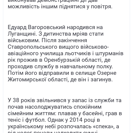
можливість іншим піднятися у повітря.
Едуард Вагоровський народився на
Луганщині. З дитинства мріяв стати
військовим. Після закінчення
Ставропольського вищого військово-
авіаційного училища льотчиків і штурманів
рік прожив в Оренбурзькій області, де
проходив службу в навчальному полку.
Потім його відправили в селище Озерне
Житомирської області, де він і загинув.
У 38 років звільнився у запас із служби та
почав насолоджуватись спокійним
сімейним життям: плавав у басейні, грав в
теніс і футбол. Однак у 2014 році в
українському небі розпочалась «спека», а
від колег почали надходити сумні