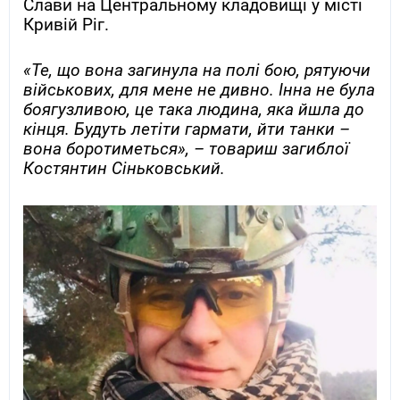
Слави на Центральному кладовищі у місті
Кривій Ріг.
«Те, що вона загинула на полі бою, рятуючи
військових, для мене не дивно. Інна не була
боягузливою, це така людина, яка йшла до
кінця. Будуть летіти гармати, йти танки –
вона боротиметься», – товариш загиблої
Костянтин Сіньковський.