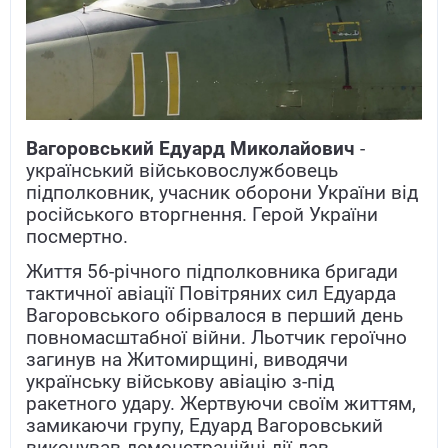
Вагоровський Едуард Миколайович
-
український військовослужбовець
підполковник, учасник оборони України від
російського вторгнення. Герой України
посмертно.
Життя 56-річного підполковника бригади
тактичної авіації Повітряних сил Едуарда
Вагоровського обірвалося в перший день
повномасштабної війни. Льотчик героїчно
загинув на Житомирщині, виводячи
українську військову авіацію з-під
ракетного удару. Жертвуючи своїм життям,
замикаючи групу, Едуард Вагоровський
виконував демонстраційні дії дав