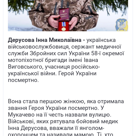
Дерусова Інна Миколаївна -
українська
військовослужбовиця, сержант медичної
служби Збройних сил України 58-ї окремої
мотопіхотної бригади імені Івана
Виговського, учасниця російсько-
української війни. Герой України
посмертно.
Вона стала першою жінкою, яка отримала
звання Героя України посмертно. У
Мукачево на її честь назвали вулицю.
Військові, яких рятувала бойовий медик
Інна Дерусова, вважали її янголом-
охоронцем та називали мамою. Ті, хто