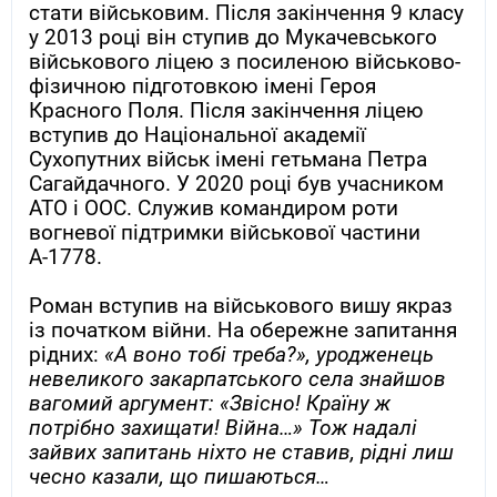
стати військовим. Після закінчення 9 класу
у 2013 році він ступив до Мукачевського
військового ліцею з посиленою військово-
фізичною підготовкою імені Героя
Красного Поля. Після закінчення ліцею
вступив до Національної академії
Сухопутних військ імені гетьмана Петра
Сагайдачного. У 2020 році був учасником
АТО і ООС. Служив командиром роти
вогневої підтримки військової частини
А-1778.
Роман вступив на військового вишу якраз
із початком війни. На обережне запитання
рідних:
«А воно тобі треба?», уродженець
невеликого закарпатського села знайшов
вагомий аргумент: «Звісно! Країну ж
потрібно захищати! Війна…» Тож надалі
зайвих запитань ніхто не ставив, рідні лиш
чесно казали, що пишаються…