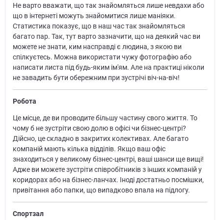
Не варто вважати, що так знайомляться лише невдахи або
що в інтернеті можуть знайомитися лише маніяки.
Статистика показує, що в наш час так знайомляться
багато пар. Так, тут варто зазначити, що на деякий час ви
можете не знати, ким насправді є людина, з якою ви
спілкуєтесь. Можна використати чужу фотографію або
написати листа під будь-яким ім'ям. Але на практиці ніколи
не завадить бути обережним при зустрічі віч-на-віч!
Робота
Це місце, де ви проводите більшу частину свого життя. То
чому б не зустріти свою долю в офісі чи бізнес-центрі?
Дійсно, це складно в закритих колективах. Але багато
компаній мають кілька відділів. Якщо ваш офіс
знаходиться у великому бізнес-центрі, ваші шанси ще вищі!
Адже ви можете зустріти співробітників з інших компаній у
коридорах або на бізнес-ланчах. Іноді достатньо посмішки,
привітання або папки, що випадково впала на підлогу.
Спортзал