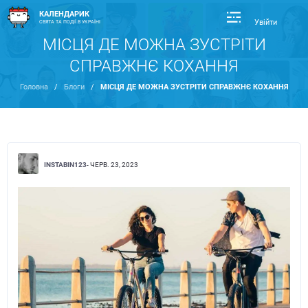
КАЛЕНДАРИК
Увійти
СВЯТА ТА ПОДІЇ В УКРАЇНІ
МІСЦЯ ДЕ МОЖНА ЗУСТРІТИ
СПРАВЖНЄ КОХАННЯ
Головна
/
Блоги
/
МІСЦЯ ДЕ МОЖНА ЗУСТРІТИ СПРАВЖНЄ КОХАННЯ
INSTABIN123
- ЧЕРВ. 23, 2023