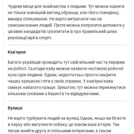
Чудове місце для знайомства з людьми. Тут можна оцінити
не тільки зовнішній вигляд обранця, але і його поведінку,
манеру спілкування. Не варто витрачати час на
самозакоханих людей. Проте можна попросити допомоги у
цікавих кандидатів і розпитати їх про правильний шлях
реалізації мрії в спорті.
Кав’ярня
Багато українців проводять тут свій вільний час та перерви
на роботі. Сьогодні каву можна назвати частиною робочої
культури людини. Однак, недостатньо просто накрити
чашку кришкою і піти у своїх справах. У кав'ярні кава
смакує набагато краще. Зрештою, тут можна перекинутися
кількома словами з бариста та відвідувачами.
Вулиця
Не варто турбувати людей на вулиці.Однак, якщо ви бігаєте
в парку або вигулюєте собаку, це зовсім інша історія. Так
легше знайти друга зі спільними інтересами, а також