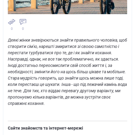
0
0
Деякі жінки зневірюються знайти правильного чоловіка, щоб
створити сім'ю, нарешті змиритися зі своєю самотністю і
перестати турбуватися про те, де і як знайти кохання.
Насправді, однак, не все так проблематично, як здається.
Іноді достатньо переосмислити свій спосіб життя і, за
необхідності, змінити його на щось більш цікаве та мобільне.
Стара мудрість говорить, що знайти щось можна лише тоді,
коли перестаєш це шукати. Інша - що під лежачий камінь вода
не тече. Для тих, хто віддає перевагу другому варіанту, ми
пропонуємо кілька варіантів, де можна зустріти своє
справжнє кохання.
Сайти знайомств та інтернет-мережі