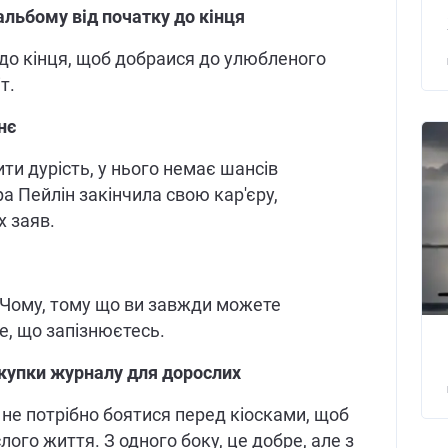
льбому від початку до кінця
 до кінця, щоб добраися до улюбленого
т.
нє
ти дурість, у нього немає шансів
а Пейлін закінчила свою кар'єру,
 заяв.
. Чому, тому що ви завжди можете
е, що запізнюєтесь.
купки журналу для дорослих
 не потрібно боятися перед кіосками, щоб
ого життя. З одного боку, це добре, але з