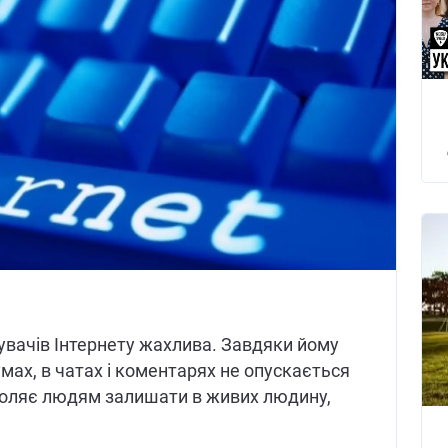
увачів Інтернету жахлива. Завдяки йому
умах, в чатах і коментарях не опускається
зволяє людям залишати в живих людину,