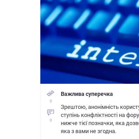
Важлива суперечка
0
Зрештою, анонімність корист
ступінь конфліктності на фор
0
нижче тієї позначки, яка до
яка з вами не згодна.