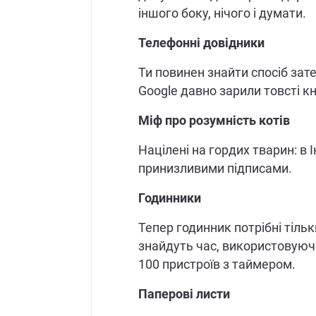
іншого боку, нічого і думати.
Телефонні довідники
Ти повинен знайти спосіб зате
Google давно зарили товсті к
Міф про розумність котів
Націлені на гордих тварин: в 
принизливими підписами.
Годинники
Тепер годинник потрібні тільки
знайдуть час, використовуюч
100 пристроїв з таймером.
Паперові листи