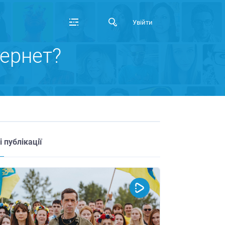
Увійти
ернет?
і публікації