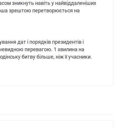
часом зникнуть навіть у найвіддаленіших
ноша зрештою перетворюється на
ування дат і порядків президентів і
очевидною перевагою. 1 хвилина на
одінську битву більше, ніж її учасники.