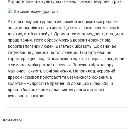
У християнських культурах - символ смерті, темряви і гріха.
У сучасному світі дракон як символ асоціюється радше з
позитивом, ніж з негативом. Ця істота є джерелом енергії
для тих, хто її потребує. Дракон - символ мудрості, влади та
процвітання. Його образу можна довірити захист від
ворогів і поганих людей. Багатьох цікавить, що означає
татуювання дракона на тілі людини. Такі татуювання
характерні для людей незалежно від статі, перш за все, вони
є символом лідерства і переваги. Залежно від кольору
малюнка, існують різні значення. Наприклад, червоний
дракон - символ пристрасті та безмежного кохання, а
золотий - мудрості та прагнення до вищих цілей. Синій
дракон бажає своєму власникові довгого життя і
душевного спокою.
Коментарі