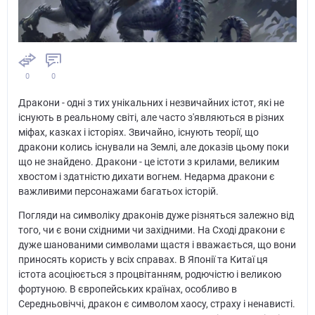
0
0
Дракони - одні з тих унікальних і незвичайних істот, які не
існують в реальному світі, але часто з'являються в різних
міфах, казках і історіях. Звичайно, існують теорії, що
дракони колись існували на Землі, але доказів цьому поки
що не знайдено. Дракони - це істоти з крилами, великим
хвостом і здатністю дихати вогнем. Недарма дракони є
важливими персонажами багатьох історій.
Погляди на символіку драконів дуже різняться залежно від
того, чи є вони східними чи західними. На Сході дракони є
дуже шанованими символами щастя і вважається, що вони
приносять користь у всіх справах. В Японії та Китаї ця
істота асоціюється з процвітанням, родючістю і великою
фортуною. В європейських країнах, особливо в
Середньовіччі, дракон є символом хаосу, страху і ненависті.