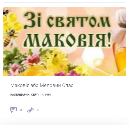
Маковія або Медовий Спас
КАЛЕНДАРИК
СЕРП. 14, 1991
0
0