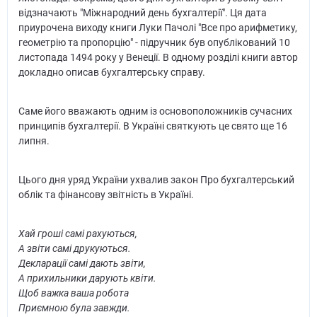
відзначають "Міжнародний день бухгалтерії". Ця дата
приурочена виходу книги Луки Пачолі "Все про арифметику,
геометрію та пропорцію" - підручник був опублікований 10
листопада 1494 року у Венеції. В одному розділі книги автор
докладно описав бухгалтерську справу.
Саме його вважають одним із основоположників сучасних
принципів бухгалтерії. В Україні святкують це свято ще 16
липня.
Цього дня уряд України ухвалив закон Про бухгалтерський
облік та фінансову звітність в Україні.
Хай гроші самі рахуються,
А звіти самі друкуються.
Декларації самі дають звіти,
А прихильники дарують квіти.
Щоб важка ваша робота
Приємною була завжди.