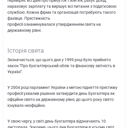
перевіряє всі дані про прибуток і збитки, рахує дохід,
нараховує зарплату та вирішує всі питання з податковою
службою. Кожна фірма та організація потребують такого
фахівця. Престижність
професії ознаменувалася утвердженням свята на
державному рівні.
Історія свята
Зазначається, що цього дня у 1999 році було прийнято
закон "Про бухгалтерський облік та фінансову звітність в
Україні".
У 2004 році парламент України з метою підняття престижу
професії ухвалив рішення затвердити день Бухгалтера як
офіційне свято на державному рівні, до цього року свято
існувало неофіційно.
У свою чергу, у світі день бухгалтера відзначають 10
листопада. Зокрема, цього дня бухгалтери в усьому світі