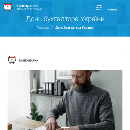
КАЛЕНДАРИК
Увійти
СВЯТА ТА ПОДІЇ В УКРАЇНІ
День бухгалтера України
Головна
/
День бухгалтера України
КАЛЕНДАРИК
Previous
Next