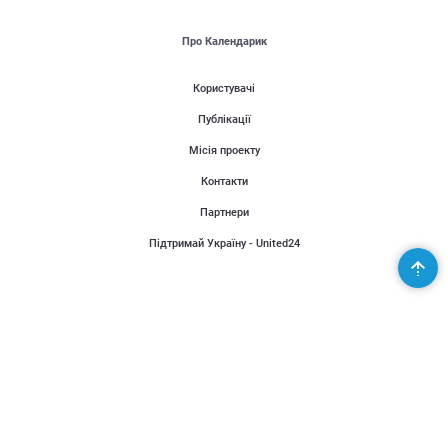
Про Календарик
Користувачі
Публікації
Місія проекту
Контакти
Партнери
Підтримай Україну - United24
Організаторам
Розповісти новину
Додати подію