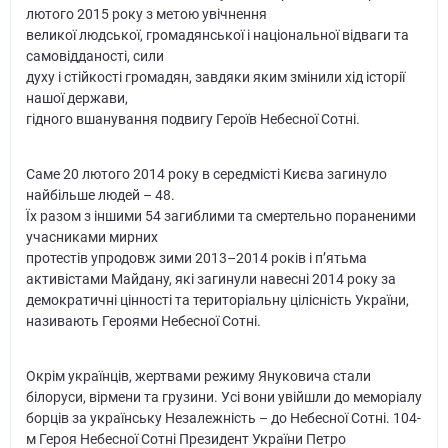
лютого 2015 року з метою увічнення
великої людської, громадянської і національної відваги та
самовідданості, сили
духу і стійкості громадян, завдяки яким змінили хід історії
нашої держави,
гідного вшанування подвигу Героїв Небесної Сотні.
Саме 20 лютого 2014 року в середмісті Києва загинуло
найбільше людей – 48.
Їх разом з іншими 54 загиблими та смертельно пораненими
учасниками мирних
протестів упродовж зими 2013–2014 років і п’ятьма
активістами Майдану, які загинули навесні 2014 року за
демократичні цінності та територіальну цілісність України,
називають Героями Небесної Сотні.
Окрім українців, жертвами режиму Януковича стали
білоруси, вірмени та грузини. Усі вони увійшли до меморіалу
борців за українську Незалежність – до Небесної Сотні. 104-
м Героя Небесної Сотні Президент України Петро