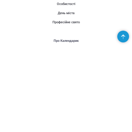
Особистості
День міста
Професійне свято
Про Календарик
Користувачі
Публікації
Місія проекту
Контакти
Партнери
Підтримай Україну - United24
Організаторам