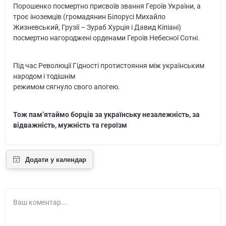
Порошенко посмертно присвоїв звання Героїв України, а
троє іноземців (громадянин Білорусі Михайло
Жизневський, Грузії – Зураб Хурція і Давид Кіпіані)
посмертно нагороджені орденами Героїв Небесної Сотні.
Під час Революції Гідності протистояння між українським
народом і тодішнім
режимом сягнуло свого апогею.
Тож пам’ятаймо борців за українську незалежність, за
відважність,
мужність та героїзм
Ваш коментар...