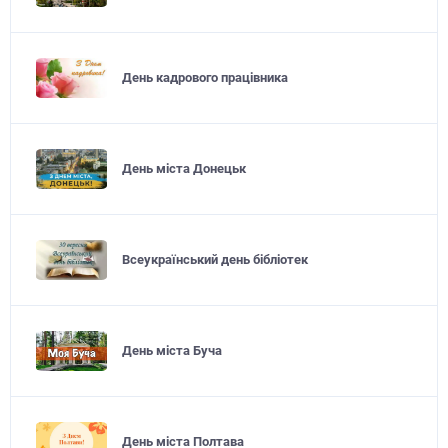
День кадрового працівника
День міста Донецьк
Всеукраїнський день бібліотек
День міста Буча
День міста Полтава