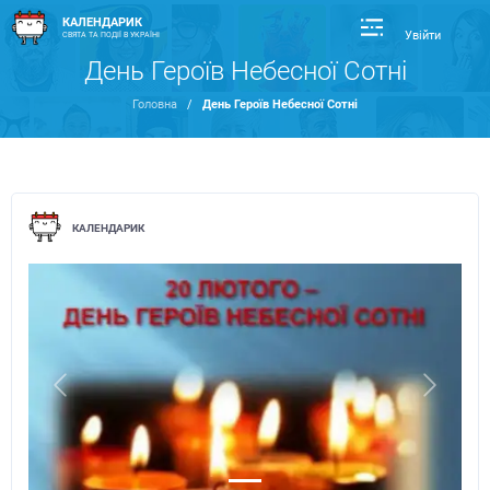
КАЛЕНДАРИК
Увійти
СВЯТА ТА ПОДІЇ В УКРАЇНІ
День Героїв Небесної Сотні
Головна
/
День Героїв Небесної Сотні
КАЛЕНДАРИК
Previous
Next