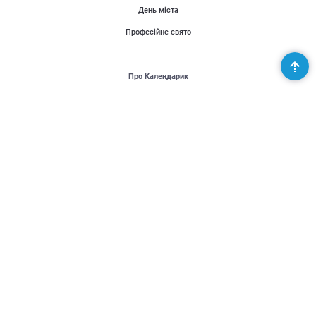
День міста
Професійне свято
Про Календарик
Користувачі
Публікації
Місія проекту
Контакти
Партнери
Підтримай Україну - United24
Організаторам
Розповісти новину