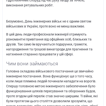
гідротехнічних споруд під час руху льоду за течією,
виконання рятувальних робіт.
Безумовно, День інженерних військ не є одним святом
військових в Україні, проте воно не менш важливе.
В цей день люди-професіонали інженерії отримують
різноманітні привітання від офіційних осіб, близьких та
друзів. Так само їм вручаються подарунки, грамоти,
нагородження та грошові винагороди для прагнення та
натхнення старанно працювати у цій сфері.
Чим вони займаються
Головна складова військового постачання це звичайно
інженерне постачання. Вона функціонує ще з того часу,
коли лише племена людей починали нападати на ворогів.
Спершу головною метою інженерного забезпечення було
функціонування шляхів пересування та оборонних будов,
проте згодом цей перелік став значно ширшим. Ті війни, які
були протягом цього століття дозволили зрозуміти, що
результативність війська гарантує не лише кількість зброї,