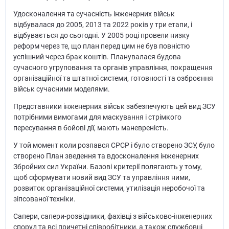
Удосконалення та сучасність інженерних військ
відбувалася до 2005, 2013 та 2022 років у три етапи, і
відбувається до сьогодні. У 2005 році провели низку
реформ через те, що план перед цим не був повністю
успішний через брак коштів. Планувалася будова
сучасного угруповання та органів управління, покращення
організаційної та штатної системи, готовності та озброєння
військ сучасними моделями.
Представники інженерних військ забезпечують цей вид ЗСУ
потрібними вимогами для маскування і стрімкого
пересування в бойові дії, мають маневреність.
У той момент коли розпався СРСР і було створено ЗСУ, було
створено План зведення та вдосконалення інженерних
Збройних сил України. Базові критерії полягають у тому,
щоб сформувати новий вид ЗСУ та управління ними,
розвиток організаційної системи, утилізація неробочої та
зіпсованої техніки.
Сапери, сапери-розвідники, фахівці з військово-інженерних
споруд та всі причетні співробітники, а також службовці