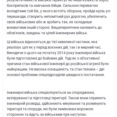
боєприпасів та навчання бійців. Сильною перевагою
володітиме той бік, у якого встоїть оборона, пройде крізь усі
перешкоди, створить непомітний рух дорогою, убезпечить
своїх військових або ж зробить так, як складніше
воюватиме іншій стороні. Вищеперелічене належить до
обов'язків, завдань та цілей інженерних військ.
Ці війська відносяться до тієї невеликої частини, яка
реалізує цілі як у період воєнних дій, так і в мирний час.
Виходячи з цього на початку 2014 року інженерні війська
були підготовлені до бойових дій. Тоді як з об'єктивної
причини стан військової інженерії до російської агресії було
найкращим. Не висока оснащеність та стан техніки – дві
основні проблеми спецпідрозділів швидкого постачання.
Інженерні війська спеціалізуються на спорядженні,
екіпіруванні та підготовці території. Також вони сприяють
інженерній розвідці, здійснюють мінування та розмінують
території та споруди, які були заміновані ворожою
стороною та йдуть за військами при наступах.