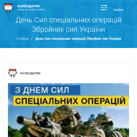
КАЛЕНДАРИК
Увійти
СВЯТА ТА ПОДІЇ В УКРАЇНІ
День Сил спеціальних операцій
Збройних сил України
Головна
/
День Сил спеціальних операцій Збройних сил України
КАЛЕНДАРИК
Previous
Next