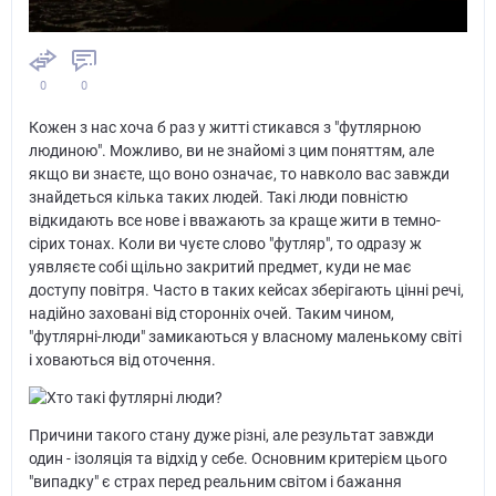
0
0
Кожен з нас хоча б раз у житті стикався з "футлярною
людиною". Можливо, ви не знайомі з цим поняттям, але
якщо ви знаєте, що воно означає, то навколо вас завжди
знайдеться кілька таких людей. Такі люди повністю
відкидають все нове і вважають за краще жити в темно-
сірих тонах. Коли ви чуєте слово "футляр", то одразу ж
уявляєте собі щільно закритий предмет, куди не має
доступу повітря. Часто в таких кейсах зберігають цінні речі,
надійно заховані від сторонніх очей. Таким чином,
"футлярні-люди" замикаються у власному маленькому світі
і ховаються від оточення.
Причини такого стану дуже різні, але результат завжди
один - ізоляція та відхід у себе. Основним критерієм цього
"випадку" є страх перед реальним світом і бажання