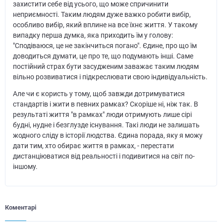
захистити себе від усього, що може спричинити
неприємності. Таким людям дуже важко робити вибір,
особливо вибір, який вплине на все їхнє життя. У такому
випадку перша думка, яка приходить їм у голову:
"Сподіваюся, це не закінчиться погано". Єдине, про що їм
доводиться думати, це про те, що подумають інші. Саме
постійний страх бути засудженим заважає таким людям
вільно розвиватися і підкреслювати свою індивідуальність.
Але чи є користь у тому, щоб завжди дотримуватися
стандартів і жити в певних рамках? Скоріше ні, ніж так. В
результаті життя "в рамках" люди отримують лише сірі
будні, нудне і безглузде існування. Такі люди не залишать
жодного сліду в історії людства. Єдина порада, яку я можу
дати тим, хто обирає життя в рамках, - перестати
дистанціюватися від реальності і подивитися на світ по-
іншому.
Коментарі