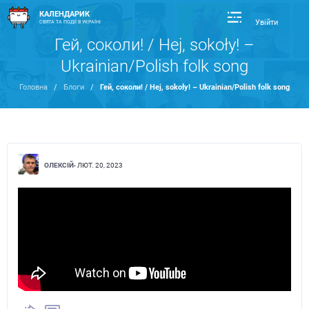
КАЛЕНДАРИК
Увійти
СВЯТА ТА ПОДІЇ В УКРАЇНІ
Гей, соколи! / Hej, sokoły! –
Ukrainian/Polish folk song
Головна
/
Блоги
/
Гей, соколи! / Hej, sokoły! – Ukrainian/Polish folk song
ОЛЕКСІЙ
- ЛЮТ. 20, 2023