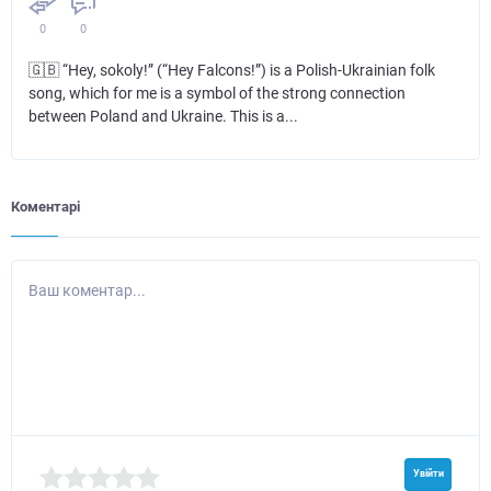
0
0
🇬🇧 “Hey, sokoly!” (“Hey Falcons!”) is a Polish-Ukrainian folk
song, which for me is a symbol of the strong connection
between Poland and Ukraine. This is a...
Коментарі
Ваш коментар...
Увійти