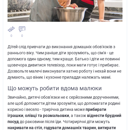
0
0
Дітей слід привчати до виконання домашніх обов'язків з
раннього віку. Чим раніше діти зрозуміють, що сім'я - це
допомога один одному, тим краще. Батько і діти не повинні
щовечора дивитися телевізор, поки мати готує і прибирає.
Дозвольте малечі виконувати хатню роботу і нехай вони не
думають, що віник і кухонне приладдя належать мамі.
Що можуть робити вдома малюки
Звичайно, дитячі обов'язки не є серйозними дорученнями,
але щоб допомогти дітям зрозуміти, що допомагати родині
корисно і весело - трирічна дитина може
прибирати
іграшки
,
олівці та розмальовки
, а також
віднести брудний
посуд
до раковини після їди. Чотирирічні діти можуть
накривати на стіл
,
годувати домашніх тварин
,
витирати