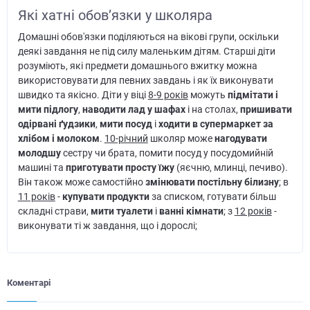
Які хатні обов’язки у школяра
Домашні обов'язки поділяються на вікові групи, оскільки
деякі завдання не під силу маленьким дітям. Старші діти
розуміють, які предмети домашнього вжитку можна
використовувати для певних завдань і як їх виконувати
швидко та якісно. Діти у віці
8-9 років
можуть
підмітати і
мити підлогу
,
наводити лад у шафах
і на столах,
пришивати
одірвані ґудзики
,
мити посуд
і
ходити в супермаркет за
хлібом і молоком
.
10-річний
школяр може
нагодувати
молодшу
сестру чи брата, помити посуд у посудомийній
машині та
приготувати просту їжу
(яєчню, млинці, печиво).
Він також може самостійно
змінювати постільну білизну
; в
11 років
-
купувати продукти
за списком, готувати більш
складні страви,
мити туалети
і
ванні кімнати
; з
12 років
-
виконувати ті ж завдання, що і дорослі;
Коментарі