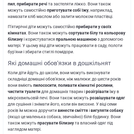
пил
,
прибирати речі
та застеляти ліжко. Вони також
можуть самостійно
приготувати собі їжу
, наприклад,
намазати хліб маслом або залити молоком пластівці.
П'ятирічні діти можуть самостійно
прибирати у своїх
кімнатах
. Вони також можуть
сортувати білу та кольорову
білизну
і користуватися
пральною машиною
з допомогою
матері. У цьому віці діти можуть працювати в саду, полоти
бур'яни і збирати стиглі помідори.
Які домашні обов’язки в дошкільнят
Коли діти йдуть до школи, вони можуть виконувати
складніші домашні обов'язки, ніж малюки: до шести років
вони вміють
пилососити
,
поливати кімнатні рослини
,
чистити туалети
для домашніх тварин і
розігрівати
їжу в
мікрохвильовій печі. Вони також можуть
розвішувати одяг
для сушіння і знімати його, коли він висохне. У віці семи
років їм можна доручити
винести сміття
і
вигуляти собаку
(якщо це маленька собака, звичайно) біля будинку. Вони
також можуть
прасувати білизну
та власний одяг під
наглядом матері.