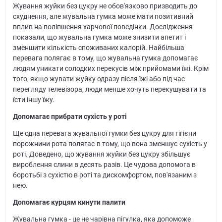
Жування жуйки без цукру не обов'язково призводить до
схуднення, але жувальна гумка може мати позитивний
вплив на поліпшення харчової поведінки. Дослідження
показали, що жувальна гумка може знизити апетит і
зменшити кількість споживаних калорій. Найбільша
перевага полягає в тому, що жувальна гумка допомагає
людям уникати солодких перекусів між прийомами їжі. Крім
того, якщо жувати жуйку одразу після їжі або під час
перегляду телевізора, люди менше хочуть перекушувати та
їсти іншу їжу.
Допомагає прибрати сухість у роті
Ще одна перевага жувальної гумки без цукру для гігієни
порожнини рота полягає в тому, що вона зменшує сухість у
роті. Доведено, що жування жуйки без цукру збільшує
вироблення слини в десять разів. Це чудова допомога в
боротьбі з сухістю в роті та дискомфортом, пов'язаним з
нею.
Допомагає курцям кинути палити
Жувальна гумка - це не чарівна пігулка, яка допоможе