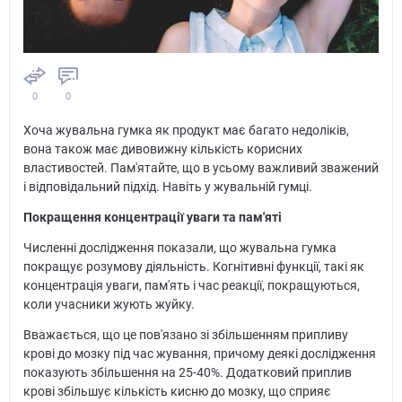
0
0
Хоча жувальна гумка як продукт має багато недоліків,
вона також має дивовижну кількість корисних
властивостей. Пам'ятайте, що в усьому важливий зважений
і відповідальний підхід. Навіть у жувальній гумці.
Покращення концентрації уваги та пам'яті
Численні дослідження показали, що жувальна гумка
покращує розумову діяльність. Когнітивні функції, такі як
концентрація уваги, пам'ять і час реакції, покращуються,
коли учасники жують жуйку.
Вважається, що це пов'язано зі збільшенням припливу
крові до мозку під час жування, причому деякі дослідження
показують збільшення на 25-40%. Додатковий приплив
крові збільшує кількість кисню до мозку, що сприяє