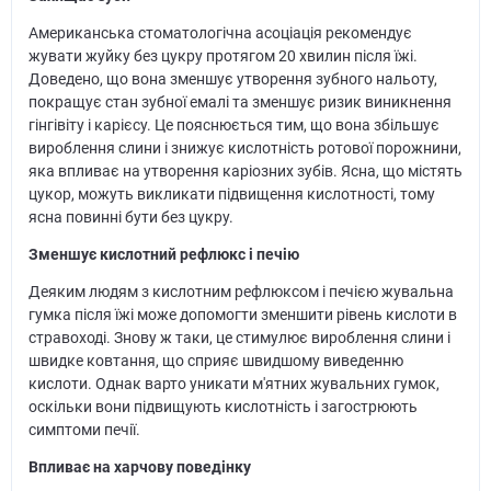
Американська стоматологічна асоціація рекомендує
жувати жуйку без цукру протягом 20 хвилин після їжі.
Доведено, що вона зменшує утворення зубного нальоту,
покращує стан зубної емалі та зменшує ризик виникнення
гінгівіту і карієсу. Це пояснюється тим, що вона збільшує
вироблення слини і знижує кислотність ротової порожнини,
яка впливає на утворення каріозних зубів. Ясна, що містять
цукор, можуть викликати підвищення кислотності, тому
ясна повинні бути без цукру.
Зменшує кислотний рефлюкс і печію
Деяким людям з кислотним рефлюксом і печією жувальна
гумка після їжі може допомогти зменшити рівень кислоти в
стравоході. Знову ж таки, це стимулює вироблення слини і
швидке ковтання, що сприяє швидшому виведенню
кислоти. Однак варто уникати м'ятних жувальних гумок,
оскільки вони підвищують кислотність і загострюють
симптоми печії.
Впливає на харчову поведінку