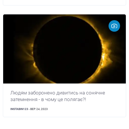
Людям заборонено дивитись на сонячне
затемнення - в чому це полягає?!
INSTABIN123
- ВЕР. 24, 2023