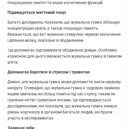
покращенню пам'яті та інших когнітивних функцій.
Підвищується життєвий тонус
Багато досліджень показали, що жувальна гумка збільшує
концентрацію уваги, а також покращує пам'ять.
Вважається, що акт жування стимулює нервові закінчення
і ділянки мозку, пов'язані зі збудженням.
Це допомагає підтримувати збудження довше. Особливо
корисною для цього вважається жувальна гумка зі смаком
м'яти.
Допомагає боротися зі стресом і тривогою
Дивно, але жувальна гумка може допомогти зняти нервову
напругу. Очевидно, що жувальна гумка є чудовою заміною
іншим звичкам, які більш помітні під час стресу, таким як
гризіння нігтів і тремтіння ногами. Це підтверджується
дослідженнями, які показали, що жувальна гумка знижує
рівень кортизолу в організмі багатьох людей, які брали
участь в експериментах.
Захищає зуби