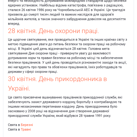
енергії та необхідність дотримання міжнародних стандартів щодо безпеки
ядерних установок. Найбільш відома катастрофа, пов’язана з радіацією,
сталася 26 квітня 1986 року на Чорнобильській АЕС в Україні. Ця трагедія
призвела до смерті тисяч людей та важких наслідків для здоров’я
мільйонів жителів, а також значного забруднення довкілля на десятиліття
вперед.
28 квітня. День охорони праці.
Це щорічне святкування, яке проводиться в Україні та інших країнах світу з
метою підвищення уваги до питань безпеки та охорони праці на робочому
місці. В Україні цей день відзначається 28 квітня. Головна мета
святкування Дня охорони праці - привернути увагу до важливості
дотримання норм та правил безпеки на робочому місці та забезпечення
безпеки працівників. У цей день проводяться різноманітні заходи та акції,
які нагадують про права та обов'язки працівників, їхніх роботодавців та
держави у сфері охорони праці.
30 квітня. День прикордонника в
Україні.
Це свято присвячене вшануванню працівників прикордонної служби, які
забезпечують захист державного кордону, боротьбу з контрабандою та
іншими незаконними перетинами кордону. День прикордонника було
засновано у 2008 році на відзначення дня створення державної
прикордонної служби України, який відбувся 28 травня 1991 року.
Свята в
Березні
Свята в
Травні