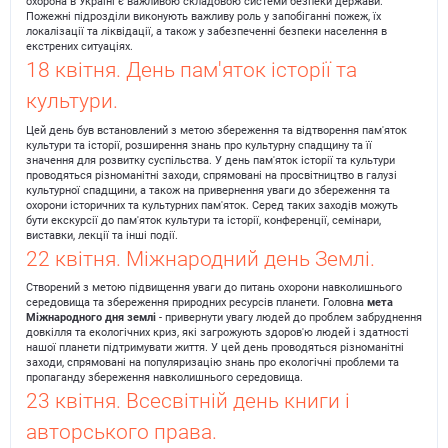
охорона в Україні є важливою складовою системи безпеки держави.
Пожежні підрозділи виконують важливу роль у запобіганні пожеж, їх
локалізації та ліквідації, а також у забезпеченні безпеки населення в
екстрених ситуаціях.
18 квітня. День пам'яток історії та
культури.
Цей день був встановлений з метою збереження та відтворення пам'яток
культури та історії, розширення знань про культурну спадщину та її
значення для розвитку суспільства. У день пам'яток історії та культури
проводяться різноманітні заходи, спрямовані на просвітництво в галузі
культурної спадщини, а також на привернення уваги до збереження та
охорони історичних та культурних пам'яток. Серед таких заходів можуть
бути екскурсії до пам'яток культури та історії, конференції, семінари,
виставки, лекції та інші події.
22 квітня. Міжнародний день Землі.
Створений з метою підвищення уваги до питань охорони навколишнього
середовища та збереження природних ресурсів планети. Головна
мета
Міжнародного дня землі
- привернути увагу людей до проблем забруднення
довкілля та екологічних криз, які загрожують здоров'ю людей і здатності
нашої планети підтримувати життя. У цей день проводяться різноманітні
заходи, спрямовані на популяризацію знань про екологічні проблеми та
пропаганду збереження навколишнього середовища.
23 квітня. Всесвітній день книги і
авторського права.