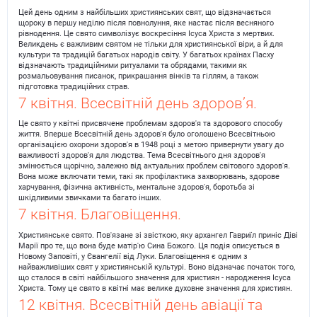
Цей день одним з найбільших християнських свят, що відзначається
щороку в першу неділю після повнолуння, яке настає після весняного
рівнодення. Це свято символізує воскресіння Ісуса Христа з мертвих.
Великдень є важливим святом не тільки для християнської віри, а й для
культури та традицій багатьох народів світу. У багатьох країнах Пасху
відзначають традиційними ритуалами та обрядами, такими як
розмальовування писанок, прикрашання вінків та гіллям, а також
підготовка традиційних страв.
7 квітня. Всесвітній день здоров’я.
Це свято у квітні присвячене проблемам здоров'я та здорового способу
життя. Вперше Всесвітній день здоров'я було оголошено Всесвітньою
організацією охорони здоров'я в 1948 році з метою привернути увагу до
важливості здоров'я для людства. Тема Всесвітнього дня здоров'я
змінюється щорічно, залежно від актуальних проблем світового здоров'я.
Вона може включати теми, такі як профілактика захворювань, здорове
харчування, фізична активність, ментальне здоров'я, боротьба зі
шкідливими звичками та багато інших.
7 квітня. Благовіщення.
Християнське свято. Пов'язане зі звісткою, яку архангел Гавриїл приніс Діві
Марії про те, що вона буде матір'ю Сина Божого. Ця подія описується в
Новому Заповіті, у Євангелії від Луки. Благовіщення є одним з
найважливіших свят у християнській культурі. Воно відзначає початок того,
що сталося в світі найбільшого значення для християн - народження Ісуса
Христа. Тому це свято в квітні має велике духовне значення для християн.
12 квітня. Всесвітній день авіації та