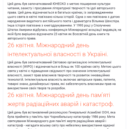
Цей день був започаткований ЮНЕСКО з метою поширення культури
читання, захисту і просування літературної творчості та ідеї авторського
права. Цей день відзначається в багатьох країнах, із запровадженням
цього свята в квітні пов'язано кілька історій. Одна з них пов'язана з датою
народження видатного англійського поета і драматурга Вільяма Шекспіра.
Інша історія пов'язана з книгодрукуванням. У 1995 році у Сполучених
Штатах Америки відбулась конференція Міжнародної асоціації видавців, на
якій було вирішено відзначати 23 квітня як Всесвітній день книги та
авторського права.
26 квітня. Міжнародний день
інтелектуальної власності в Україні.
Цей день був започаткований Світовою організацією інтелектуальної
власності (WIPO) і відзначається в більш як 100 країнах світу. Метою цього
свята у квітні є підвищення свідомості про значення інтелектуальної
власності, захист прав власників творчості та розвиток інноваційних
технологій. Інтелектуальна власність включає авторське право, патенти,
товарні знаки, дизайнерські права, які забезпечують власникам прав на
використання своїх творів та розробок.
26 квітня. Міжнародний день пам’яті
жертв радіаційних аварій і катастроф.
Цей день був встановлений резолюцією Генеральної Асамблеї ООН, яка
була прийнята у пам’ять про Чорнобильську катастрофу 1986 року. Мета
святкування Міжнародного дня пам’яті жертв радіаційних аварій і
катастроф - нагадати всьому світу про небезпеку використання ядерної