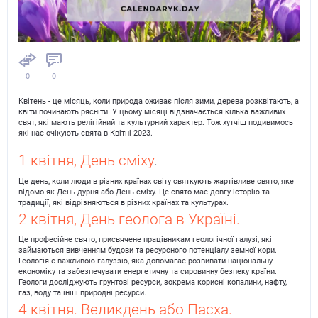
0
0
Квітень - це місяць, коли природа оживає після зими, дерева розквітають, а
квіти починають рясніти. У цьому місяці відзначається кілька важливих
свят, які мають релігійний та культурний характер. Тож хутчіш подивимось
які нас очікують свята в Квітні 2023.
1 квітня, День сміху
.
Це день, коли люди в різних країнах світу святкують жартівливе свято, яке
відомо як День дурня або День сміху. Це свято має довгу історію та
традиції, які відрізняються в різних країнах та культурах.
2 квітня, День геолога в Україні.
Це професійне свято, присвячене працівникам геологічної галузі, які
займаються вивченням будови та ресурсного потенціалу земної кори.
Геологія є важливою галуззю, яка допомагає розвивати національну
економіку та забезпечувати енергетичну та сировинну безпеку країни.
Геологи досліджують грунтові ресурси, зокрема корисні копалини, нафту,
газ, воду та інші природні ресурси.
4 квітня. Великдень або Пасха.