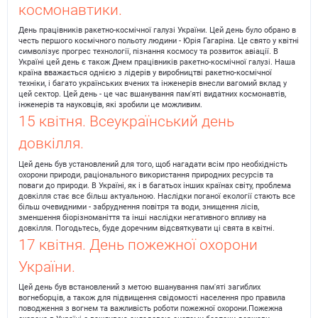
космонавтики.
День працівників ракетно-космічної галузі України. Цей день було обрано в
честь першого космічного польоту людини - Юрія Гагаріна. Це свято у квітні
символізує прогрес технології, пізнання космосу та розвиток авіації. В
Україні цей день є також Днем працівників ракетно-космічної галузі. Наша
країна вважається однією з лідерів у виробництві ракетно-космічної
техніки, і багато українських вчених та інженерів внесли вагомий вклад у
цей сектор. Цей день - це час вшанування пам'яті видатних космонавтів,
інженерів та науковців, які зробили це можливим.
15 квітня. Всеукраїнський день
довкілля.
Цей день був установлений для того, щоб нагадати всім про необхідність
охорони природи, раціонального використання природних ресурсів та
поваги до природи. В Україні, як і в багатьох інших країнах світу, проблема
довкілля стає все більш актуальною. Наслідки поганої екології стають все
більш очевидними - забруднення повітря та води, знищення лісів,
зменшення біорізноманіття та інші наслідки негативного впливу на
довкілля. Погодьтесь, буде доречним відсвяткувати ці свята в квітні.
17 квітня. День пожежної охорони
України.
Цей день був встановлений з метою вшанування пам'яті загиблих
вогнеборців, а також для підвищення свідомості населення про правила
поводження з вогнем та важливість роботи пожежної охорони.Пожежна