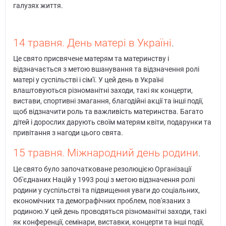
галузях життя.
14 травня. День матері в Україні
.
Це свято присвячене матерям та материнству і
відзначається з метою вшанування та відзначення ролі
матері у суспільстві і сім'ї. У цей день в Україні
влаштовуються різноманітні заходи, такі як концерти,
вистави, спортивні змагання, благодійні акції та інші події,
щоб відзначити роль та важливість материнства. Багато
дітей і дорослих дарують своїм матерям квіти, подарунки та
привітання з нагоди цього свята.
15 травня. Міжнародний день родини
.
Це свято було започатковане резолюцією Організації
Об'єднаних Націй у 1993 році з метою відзначення ролі
родини у суспільстві та підвищення уваги до соціальних,
економічних та демографічних проблем, пов'язаних з
родиною.У цей день проводяться різноманітні заходи, такі
як конференції, семінари, виставки, концерти та інші події,