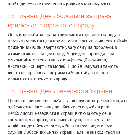
щоб підкреслити важливість родини у нашому житті.
18 травня. День боротьби за права
кримськотатарського народу
.
День боротьби за права кримськотатарського народу є
важливим святом для кримськотатарського народу та їхніх
прихильників, які звертають увагу світу на проблеми, з
якими стикається цей народ. У цей день проводяться
різноманітні заходи, такі як конференції, семінари,
виставки, концерти та молебні, щоб вшанувати пам'ять
жертв депортації та підтримати боротьбу за права
кримськотатарського народу.
18 травня. День резервіста України
.
Це свято присвячене пам'яті та вшануванню резервістів, які
здійснюють підготовку до військової служби в разі
необхідності. Резервісти в Україні включають у себе
громадян, які проходять військову підготовку та не
надійшли до військової служби, а також тих, хто вже
служив у Збройних Силах України, але не знаходиться на