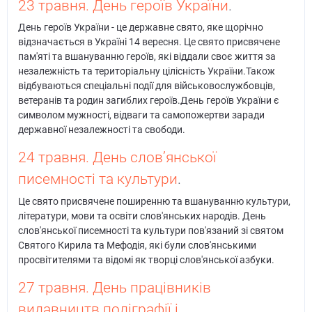
23 травня. День героїв України
.
День героїв України - це державне свято, яке щорічно
відзначається в Україні 14 вересня. Це свято присвячене
пам'яті та вшануванню героїв, які віддали своє життя за
незалежність та територіальну цілісність України.Також
відбуваються спеціальні події для військовослужбовців,
ветеранів та родин загиблих героїв.День героїв України є
символом мужності, відваги та самопожертви заради
державної незалежності та свободи.
24 травня. День слов’янської
писемності та культури
.
Це свято присвячене поширенню та вшануванню культури,
літератури, мови та освіти слов'янських народів. День
слов'янської писемності та культури пов'язаний зі святом
Святого Кирила та Мефодія, які були слов'янськими
просвітителями та відомі як творці слов'янської азбуки.
27 травня. День працівників
видавництв поліграфії і