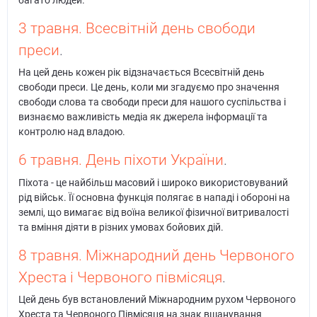
3 травня. Всесвітній день свободи
преси
.
На цей день кожен рік відзначається Всесвітній день
свободи преси. Це день, коли ми згадуємо про значення
свободи слова та свободи преси для нашого суспільства і
визнаємо важливість медіа як джерела інформації та
контролю над владою.
6 травня. День піхоти України
.
Піхота - це найбільш масовий і широко використовуваний
рід військ. Її основна функція полягає в нападі і обороні на
землі, що вимагає від воїна великої фізичної витривалості
та вміння діяти в різних умовах бойових дій.
8 травня. Міжнародний день Червоного
Хреста і Червоного півмісяця
.
Цей день був встановлений Міжнародним рухом Червоного
Хреста та Червоного Півмісяця на знак вшанування