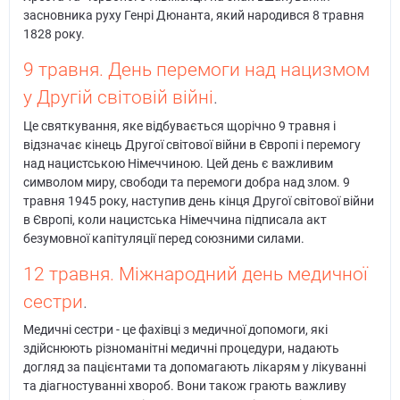
засновника руху Генрі Дюнанта, який народився 8 травня
1828 року.
9 травня. День перемоги над нацизмом
у Другій світовій війні
.
Це святкування, яке відбувається щорічно 9 травня і
відзначає кінець Другої світової війни в Європі і перемогу
над нацистською Німеччиною. Цей день є важливим
символом миру, свободи та перемоги добра над злом. 9
травня 1945 року, наступив день кінця Другої світової війни
в Європі, коли нацистська Німеччина підписала акт
безумовної капітуляції перед союзними силами.
12 травня. Міжнародний день медичної
сестри
.
Медичні сестри - це фахівці з медичної допомоги, які
здійснюють різноманітні медичні процедури, надають
догляд за пацієнтами та допомагають лікарям у лікуванні
та діагностуванні хвороб. Вони також грають важливу