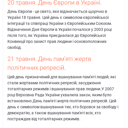
20 травня. День Європи в Україні
.
День Європи - це свято, яке відзначається щорічно в
Україні 18 травня. Цей день є символом європейської
інтеграції та співпраці України з Європейським Союзом.
Відзначення Дня Європи в Україні почалося у 2003 році
після того, як Україна приєдналася до Європейської
Конвенції про захист прав людини і основоположних
свобод.
21 травня. День пам’яті жертв
політичних репресій
.
Цей день призначений для вшанування пам'яті людей, які
стали жертвами політичних репресій, засудження
тоталітарних режимів і вшанування прав людини.У 2007
році Верховна Рада України ухвалила закон, яким було
встановлено День пам'яті жертв політичних репресій. Цей
день є символом вшанування тих, хто боровся за свободу і
демократію, а також вшанування пам'яті всіх, хто
постраждав від тоталітарних режимів.