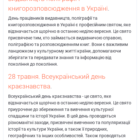
книгорозповсюдження в Україні
.
День працівників видавництв, поліграфії та
книгорозповсюдження в Україні є професійним святом, яке
відзначається щорічно в останню неділю вересня. Це свято
присвячене тим, хто займається видавничою справою,
поліграфією та розповсюдженням книг. Вони є важливим
ланцюжком у культурному житті країни, допомагаючи
зберігати та передавати знання та інформацію від
покоління до покоління.
28 травня. Всеукраїнський день
краєзнавства
.
Всеукраїнський день краєзнавства - це свято, яке
відзначається щорічно в останню неділю вересня. Це свято
приурочене до збереження та вивчення культурної
спадщини та історії України. В цей день проводяться
різноманітні заходи, присвячені вивченню та популяризації
історії та культури України, а також її природних,
географічних та інших особливостей. Також проводяться