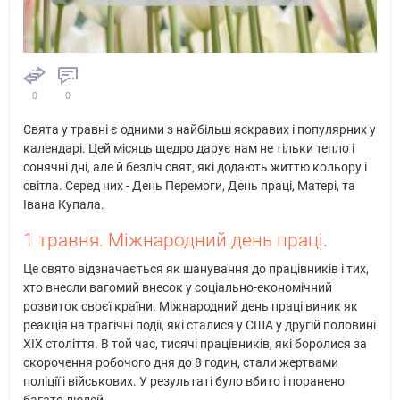
0
0
Свята у травні є одними з найбільш яскравих і популярних у
календарі. Цей місяць щедро дарує нам не тільки тепло і
сонячні дні, але й безліч свят, які додають життю кольору і
світла. Серед них - День Перемоги, День праці, Матері, та
Івана Купала.
1 травня. Міжнародний день праці
.
Це свято відзначається як шанування до працівників і тих,
хто внесли вагомий внесок у соціально-економічний
розвиток своєї країни. Міжнародний день праці виник як
реакція на трагічні події, які сталися у США у другій половині
XIX століття. В той час, тисячі працівників, які боролися за
скорочення робочого дня до 8 годин, стали жертвами
поліції і військових. У результаті було вбито і поранено
багато людей.