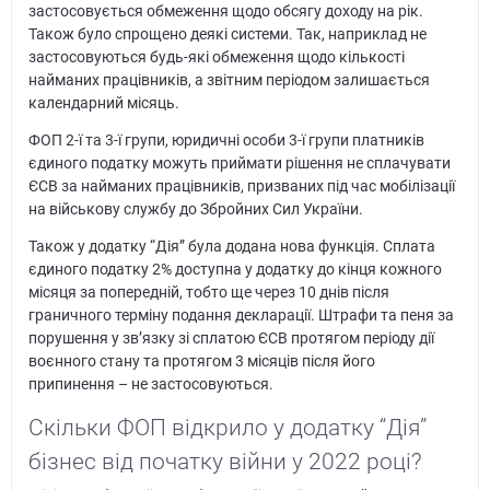
застосовується обмеження щодо обсягу доходу на рік.
Також було спрощено деякі системи. Так, наприклад не
застосовуються будь-які обмеження щодо кількості
найманих працівників, а звітним періодом залишається
календарний місяць.
ФОП 2-ї та 3-ї групи, юридичні особи 3-ї групи платників
єдиного податку можуть приймати рішення не сплачувати
ЄСВ за найманих працівників, призваних під час мобілізації
на військову службу до Збройних Сил України.
Також у додатку “Дія” була додана нова функція. Сплата
єдиного податку 2% доступна у додатку до кінця кожного
місяця за попередній, тобто ще через 10 днів після
граничного терміну подання декларації. Штрафи та пеня за
порушення у зв’язку зі сплатою ЄСВ протягом періоду дії
воєнного стану та протягом 3 місяців після його
припинення – не застосовуються.
Скільки ФОП відкрило у додатку “Дія”
бізнес від початку війни у 2022 році?