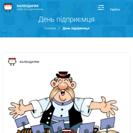
КАЛЕНДАРИК
Увійти
СВЯТА ТА ПОДІЇ В УКРАЇНІ
День підприємця
Головна
/
День підприємця
КАЛЕНДАРИК
Previous
Next