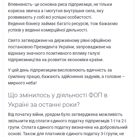
Впевненість- це основна риса підприємця, не тільки
корисна звичка а і могутня внутрішня сила, яку
розвивають у собі всі успішні особистості.
Ведення бізнесу займає багато ресурсів, тож бажаємо
успіхів у веденні комерційної діяльності.
Свято затверджене на державному рівні офіційною
постановою Президента України, запроваджене на
відзнаку значного позитивного впливу галузі
підприємництва на розвиток економіки країни.
У цей день підприємцям висловлюють вдячність за
сумлінну працю, бажають здійснення задумів, а головне –
мирного неба!
Що змінилось у діяльності ФОП в
Україні за останні роки?
Від початку війни, урядом було затверджена можливість
звільнити від сплати єдиного податку підприємців 1-ї та 2-ї
групи. Сплата єдиного податку визначена на добровільний
основі. Також для платників єдиного податку 3-ї групи, не