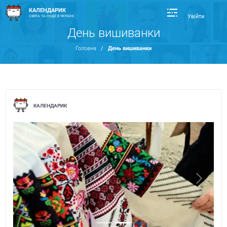
КАЛЕНДАРИК
Увійти
СВЯТА ТА ПОДІЇ В УКРАЇНІ
День вишиванки
Головна
/
День вишиванки
КАЛЕНДАРИК
Previous
Next