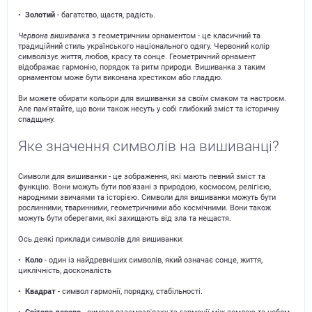
•
Золотий
- багатство, щастя, радість.
Червона вишиванка
з геометричним орнаментом - це класичний та
традиційний стиль українського національного одягу. Червоний колір
символізує життя, любов, красу та сонце. Геометричний орнамент
відображає гармонію, порядок та ритм природи. Вишиванка з таким
орнаментом може бути виконана хрестиком або гладдю.
Ви можете обирати кольори для вишиванки за своїм смаком та настроєм.
Але пам'ятайте, що вони також несуть у собі глибокий зміст та історичну
спадщину.
Яке значення символів на вишиванці?
Символи для вишиванки - це зображення, які мають певний зміст та
функцію. Вони можуть бути пов'язані з природою, космосом, релігією,
народними звичаями та історією. Символи для вишиванки можуть бути
рослинними, тваринними, геометричними або космічними. Вони також
можуть бути оберегами, які захищають від зла та нещастя.
Ось деякі приклади символів для вишиванки:
•
Коло
- один із найдревніших символів, який означає сонце, життя,
циклічність, досконалість
•
Квадрат
- символ гармонії, порядку, стабільності.