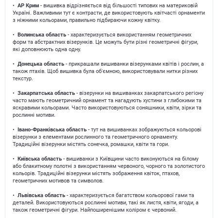
•
АР Крим
- вишивка відрізняється від більшості типових на материковій
Україні. Важливими тут є контрасти, де використовують квітчасті орнаменти
з ніжними кольорами, правильно підбираючи кожну квітку.
•
Волинська область
- характеризується використанням геометричних
форм та абстрактних візерунків. Це можуть бути різні геометричні фігури,
які доповнюють одна одну.
•
Донецька область
- прикрашали вишиванки візерунками квітів і рослин, а
також птахів. Щоб вишивка була об'ємною, використовували нитки різних
текстур.
•
Закарпатська область
- візерунки на вишиванках закарпатського регіону
часто мають геометричний орнамент та нагадують хустини з глибокими та
яскравими кольорами. Часто використовуються соняшники, квіти, зірки та
рослинні мотиви.
•
Івано-Франківська область
- тут на вишиванках зображуються кольорові
візерунки з елементами рослинного та геометричного орнаменту.
Традиційні візерунки містять сонечка, ромашки, квіти та гори.
•
Київська область
- вишиванки з Київщини часто виконуються на білому
або блакитному полотні з використанням червоного, чорного та золотистого
кольорів. Традиційні візерунки містять зображення квіток, птахов,
геометричних мотивов та символов.
•
Львiвська область
- характеризується багатством кольорової гами та
деталей. Використовуються рослиннi мотиви, такi як листя, квiти, ягоди, а
також геометричнi фiгури. Найпоширенiшим колiром є червоний.