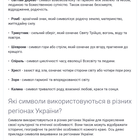
•
Світове дерево
- символ взаємозв'язку та гармонії між землею та небом,
людиною та божественною сутністю. Також означає безсмертя,
відродження, родючість.
•
Ромб
- архаїчний знак, який символізує родючу землю, материнство,
життєдайну силу.
•
Трикутник
- сильний оберіг, який означає Святу Трійцю, вогонь, воду та
повітря.
•
Шеврони
- символ гори або стріли, який означає рух вгору, прагнення до
кращого.
•
Спіраль
- символ циклічності часу, еволюції Всесвіту та людини.
•
Хрест
- захист від зла, означає чотири сторони світу або чотири пори року.
•
Зоря
- символ гармонії та впорядкованості світу.
•
Калина
- символ тривалості роду, взаємної любові, краси та сонця.
Які символи використовуються в різних
регіонах України?
Символи використовуються в різних регіонах України для підкреслення
своєї культурної та етнічної особливості. Вони також можуть відображати
історичні, географічні та релігійні особливості кожного краю. Ось деякі
приклади символів вишиванки за регіонами України: