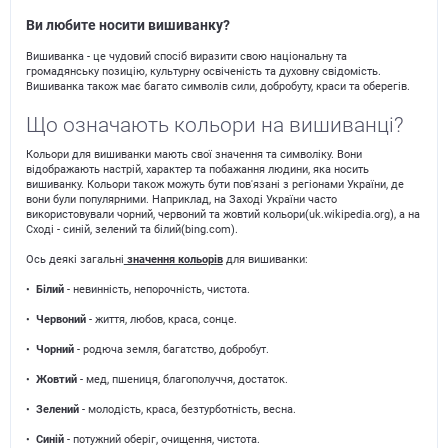
Ви любите носити вишиванку?
Вишиванка - це чудовий спосіб виразити свою національну та
громадянську позицію, культурну освіченість та духовну свідомість.
Вишиванка також має багато символів сили, добробуту, краси та оберегів.
Що означають кольори на вишиванці?
Кольори для вишиванки мають свої значення та символіку. Вони
відображають настрій, характер та побажання людини, яка носить
вишиванку. Кольори також можуть бути пов'язані з регіонами України, де
вони були популярними. Наприклад, на Заході України часто
використовували чорний, червоний та жовтий кольори(uk.wikipedia.org), а на
Сході - синій, зелений та білий(bing.com).
Ось деякі загальні
значення кольорів
для вишиванки:
•
Білий
- невинність, непорочність, чистота.
•
Червоний
- життя, любов, краса, сонце.
•
Чорний
- родюча земля, багатство, добробут.
•
Жовтий
- мед, пшениця, благополуччя, достаток.
•
Зелений
- молодість, краса, безтурботність, весна.
•
Синій
- потужний оберіг, очищення, чистота.