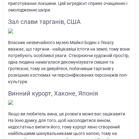
приготування локшини. Цей інгредієнт сприяє очищенню і
омолодженню шкіри.
Зал слави тарганів, США
Власник незвичайного музею Майкл Боден з Техасу
вважає, що таргани - найцікавіші істоти на землі, тому вони
потребують особливої уваги. Створюючи художній простір,
одна людина намагалася декомунізувати смішне та
гротескне, тому не дивуйтеся, побачивши тарганів у
розкішних костюмах чи персоніфікованих персонажів поп-
культури.
Винний курорт, Хаконе, Японія
Якщо ви любитель вина, ця розвага може вас зацікавити.
На їхню думку, для того, щоб насолодитися вином,
недостатньо випити його, тому курорт явно створений
найбільшими шанувальниками цього напою, тому на