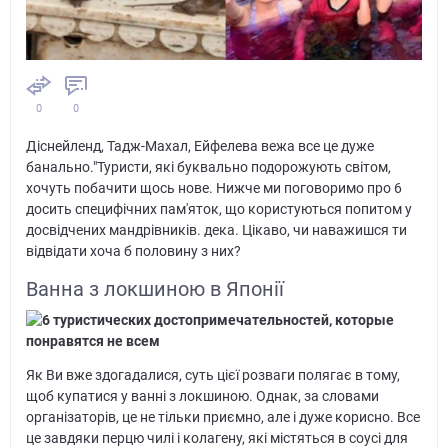
0
0
Діснейленд, Тадж-Махал, Ейфелева вежа все це дуже
банально."Туристи, які буквально подорожують світом,
хочуть побачити щось нове. Нижче ми поговоримо про 6
досить специфічних пам'яток, що користуються попитом у
досвідчених мандрівників. дека. Цікаво, чи наважишся ти
відвідати хоча б половину з них?
Ванна з локшиною в Японії
Як Ви вже здогадалися, суть цієї розваги полягає в тому,
щоб купатися у ванні з локшиною. Однак, за словами
організаторів, це не тільки приємно, але і дуже корисно. Все
це завдяки перцю чилі і колагену, які містяться в соусі для