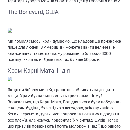
території курорту можна знайти спа-центр і басейн з вином.
The Boneyard, США
Ми помиляємось, коли думаємо, що кладовища призначені
лише для людей. В Америці ви можете знайти величезне
кладовище літаків, на якому розміщено близько 3000
покинутих літаків. Деяким з них більше 60 років.
Храм Карні Мата, Індія
Якщо ви боїтеся мишей, краще не наближатися до цього
місця. Храм буквально кишить гризунами. Чому?
Вважається, що Карні Мата, Бог, для якого були побудовані
священні будівлі, був, згідно з легендою, реінкарнацією
богині перемоги Дурги, яка попросила Бога Яму відродити
все плем'я, але чомусь повернула їх у вигляді щурів. Тепер
цих гризунів поважають і поять молоком в надії, що одного