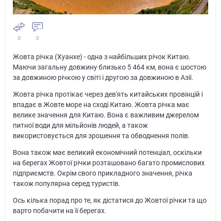
0
0
Жовта річка (Хуанхе) - одна з найбільших річок Китаю.
Маючи загальну довжину близько 5 464 км, вона є шостою
за довжиною річкою у світі і другою за довжиною в Азії.
Жовта річка протікає через дев'ять китайських провінцій і
впадає в Жовте море на сході Китаю. Жовта річка має
велике значення для Китаю. Вона є важливим джерелом
питної води для мільйонів людей, а також
використовується для зрошення та обводнення полів.
Вона також має великий економічний потенціал, оскільки
на берегах Жовтої річки розташовано багато промислових
підприємств. Окрім свого прикладного значення, річка
також популярна серед туристів.
Ось кілька порад про те, як дістатися до Жовтої річки та що
варто побачити на її берегах.