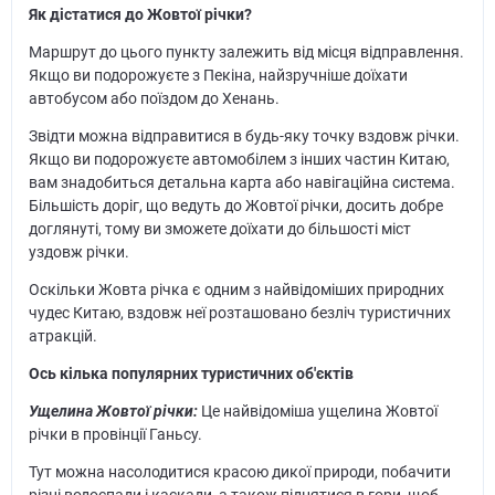
Як дістатися до Жовтої річки?
Маршрут до цього пункту залежить від місця відправлення.
Якщо ви подорожуєте з Пекіна, найзручніше доїхати
автобусом або поїздом до Хенань.
Звідти можна відправитися в будь-яку точку вздовж річки.
Якщо ви подорожуєте автомобілем з інших частин Китаю,
вам знадобиться детальна карта або навігаційна система.
Більшість доріг, що ведуть до Жовтої річки, досить добре
доглянуті, тому ви зможете доїхати до більшості міст
уздовж річки.
Оскільки Жовта річка є одним з найвідоміших природних
чудес Китаю, вздовж неї розташовано безліч туристичних
атракцій.
Ось кілька популярних туристичних об'єктів
Ущелина Жовтої річки:
Це найвідоміша ущелина Жовтої
річки в провінції Ганьсу.
Тут можна насолодитися красою дикої природи, побачити
різні водоспади і каскади, а також піднятися в гори, щоб