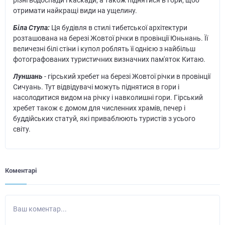
отримати найкращі види на ущелину.
Біла Ступа:
Ця будівля в стилі тибетської архітектури
розташована на березі Жовтої річки в провінції Юньнань. Її
величезні білі стіни і купол роблять її однією з найбільш
фотографованих туристичних визначних пам'яток Китаю.
Луншань
- гірський хребет на березі Жовтої річки в провінції
Сичуань. Тут відвідувачі можуть піднятися в гори і
насолодитися видом на річку і навколишні гори. Гірський
хребет також є домом для численних храмів, печер і
буддійських статуй, які приваблюють туристів з усього
світу.
Коментарі
Ваш коментар...