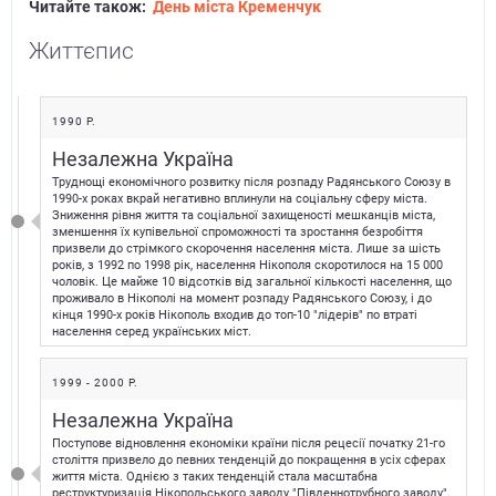
Читайте також:
День міста Кременчук
Життєпис
1990 Р.
Незалежна Україна
Труднощі економічного розвитку після розпаду Радянського Союзу в
1990-х роках вкрай негативно вплинули на соціальну сферу міста.
Зниження рівня життя та соціальної захищеності мешканців міста,
зменшення їх купівельної спроможності та зростання безробіття
призвели до стрімкого скорочення населення міста. Лише за шість
років, з 1992 по 1998 рік, населення Нікополя скоротилося на 15 000
чоловік. Це майже 10 відсотків від загальної кількості населення, що
проживало в Нікополі на момент розпаду Радянського Союзу, і до
кінця 1990-х років Нікополь входив до топ-10 "лідерів" по втраті
населення серед українських міст.
1999 - 2000 Р.
Незалежна Україна
Поступове відновлення економіки країни після рецесії початку 21-го
століття призвело до певних тенденцій до покращення в усіх сферах
життя міста. Однією з таких тенденцій стала масштабна
реструктуризація Нікопольського заводу "Південнотрубного заводу",