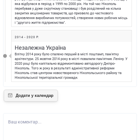
яка відбулася в період з 1999 по 2000 рік. На той час Нікополь
перебував у дуже скрутному становищі і був розділений на кілька
закритих акціонерних товариств, що призвело до часткового
відновлення виробничих потужностей, створення нових робочих місць
і "другого життя підприємства".
2014 - 2020 Р.
Незалежна Україна
Влітку 2014 року було спалено перший в місті поштамп, пам'ятку
архітектури. 25 жовтня 2014 року в місті повалили пам'ятник Леніну. У
2020 році було капітально відремонтовано автодорогу Дніпро-
Нікополь. Того ж року в результаті адміністративної реформи
Нікополь став центром новоствореного Нікопольського району та
Нікопольської територіальної громади.
Ваш коментар...