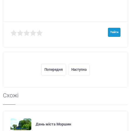
Увійти
Попередня
Наступна
Схожі
День міста Моршин