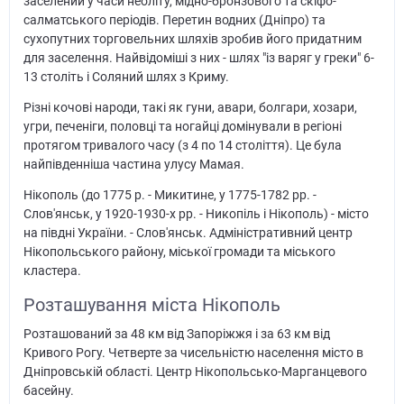
заселений у часи неоліту, мідно-бронзового та скіфо-
салматського періодів. Перетин водних (Дніпро) та
сухопутних торговельних шляхів зробив його придатним
для заселення. Найвідоміші з них - шлях "із варяг у греки" 6-
13 століть і Соляний шлях з Криму.
Різні кочові народи, такі як гуни, авари, болгари, хозари,
угри, печеніги, половці та ногайці домінували в регіоні
протягом тривалого часу (з 4 по 14 століття). Це була
найпівденніша частина улусу Мамая.
Нікополь (до 1775 р. - Микитине, у 1775-1782 рр. -
Слов'янськ, у 1920-1930-х рр. - Никопіль і Нікополь) - місто
на півдні України. - Слов'янськ. Адміністративний центр
Нікопольського району, міської громади та міського
кластера.
Розташування міста Нікополь
Розташований за 48 км від Запоріжжя і за 63 км від
Кривого Рогу. Четверте за чисельністю населення місто в
Дніпровській області. Центр Нікопольсько-Марганцевого
басейну.