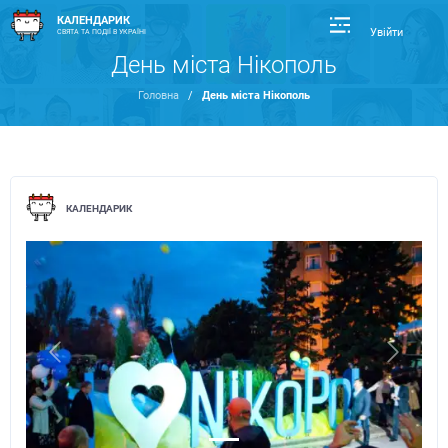
КАЛЕНДАРИК
Увійти
СВЯТА ТА ПОДІЇ В УКРАЇНІ
День міста Нікополь
Головна
/
День міста Нікополь
КАЛЕНДАРИК
Previous
Next