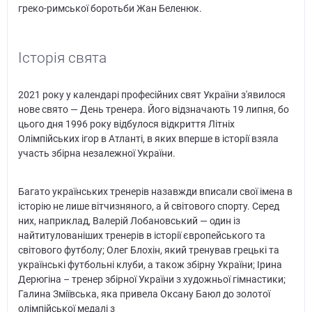
греко-римської боротьби Жан Беленюк.
Історія свята
2021 року у календарі професійних свят України з'явилося
нове свято — День тренера. Його відзначають 19 липня, бо
цього дня 1996 року відбулося відкриття Літніх
Олімпійських ігор в Атланті, в яких вперше в історії взяла
участь збірна незалежної України.
Багато українських тренерів назавжди вписали свої імена в
історію не лише вітчизняного, а й світового спорту. Серед
них, наприклад, Валерій Лобановський — один із
найтитулованіших тренерів в історії європейського та
світового футболу; Олег Блохін, який тренував грецькі та
українські футбольні клуби, а також збірну України; Ірина
Дерюгіна – тренер збірної України з художньої гімнастики;
Галина Зміївська, яка привела Оксану Баюл до золотої
олімпійської медалі з