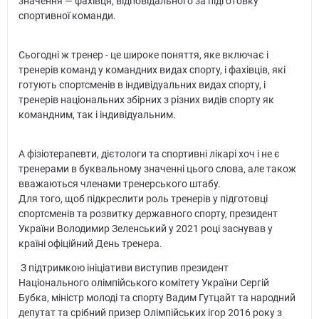
значення — фахівця, відповідального за підготовку
спортивної команди.
Сьогодні ж тренер - це широке поняття, яке включає і
тренерів команд у командних видах спорту, і фахівців, які
готують спортсменів в індивідуальних видах спорту, і
тренерів національних збірних з різних видів спорту як
командним, так і індивідуальним.
А фізіотерапевти, дієтологи та спортивні лікарі хоч і не є
тренерами в буквальному значенні цього слова, але також
вважаються членами тренерського штабу.
Для того, щоб підкреслити роль тренерів у підготовці
спортсменів та розвитку державного спорту, президент
України Володимир Зеленський у 2021 році заснував у
країні офіційний День тренера.
З підтримкою ініціативи виступив президент
Національного олімпійського комітету України Сергій
Бубка, міністр молоді та спорту Вадим Гутцайт та народний
депутат та срібний призер Олімпійських ігор 2016 року з