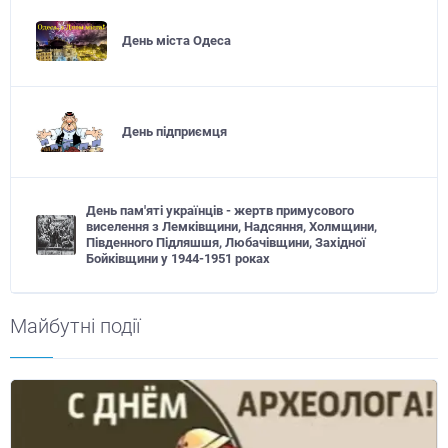
День міста Одеса
День підприємця
День пам'яті українців - жертв примусового
виселення з Лемківщини, Надсяння, Холмщини,
Південного Підляшшя, Любачівщини, Західної
Бойківщини у 1944-1951 роках
Майбутні події