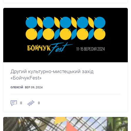
Другий культурно-мистецький захід
«БойчукFest»
ОЛЕКСІЙ
ВЕР. 09, 2024
0
0