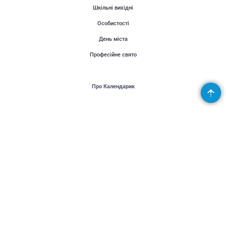
Шкільні вихідні
Особистості
День міста
Професійне свято
Про Календарик
Користувачі
Публікації
Місія проекту
Контакти
Партнери
Підтримай Україну - United24
Організаторам