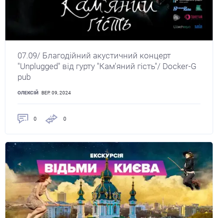
07.09/ Благодійний акустичний концерт
"Unplugged" від гурту "Кам'яний гість"/ Docker-G
pub
ОЛЕКСІЙ
ВЕР. 09, 2024
0
0