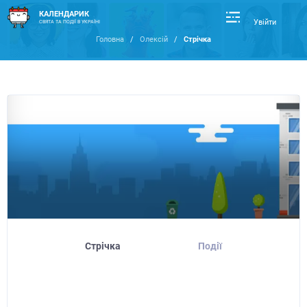
КАЛЕНДАРИК
Увійти
СВЯТА ТА ПОДІЇ В УКРАЇНІ
Головна
/
Олексій
/
Стрічка
Стрічка
Події