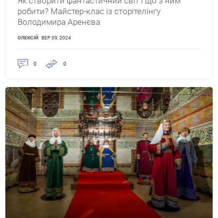
Як створити фантастичний світ і що з ним
робити? Майстер-клас із сторітелінгу
Володимира Аренєва
ОЛЕКСІЙ
ВЕР. 09, 2024
0
0