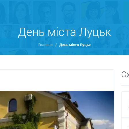
День міста Луцьк
Головна
/
День міста Луцьк
С