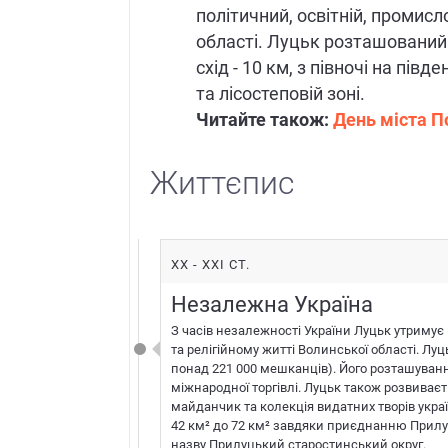
політичний, освітній, промис
області. Луцьк розташований н
схід - 10 км, з півночі на півд
та лісостеповій зоні.
Читайте також:
День міста П
Життєпис
XX - XXI СТ.
Незалежна Україна
З часів незалежності України Луцьк утримує 
та релігійному житті Волинської області. Лу
понад 221 000 мешканців). Його розташуванн
міжнародної торгівлі. Луцьк також розвиває
майданчик та колекція видатних творів укра
42 км² до 72 км² завдяки приєднанню Прилуц
назву Прилуцький старостинський округ.