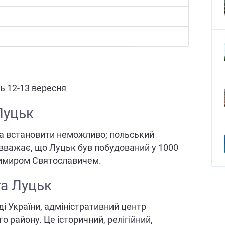
ь 12-13 вересня
Луцьк
а встановити неможливо; польський
 вважає, що Луцьк був побудований у 1000
димиром Святославичем.
а Луцьк
ді України, адміністративний центр
о району. Це історичний, релігійний,