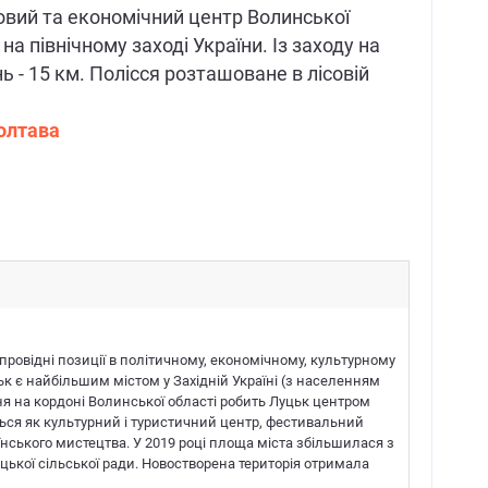
ловий та економічний центр Волинської
а північному заході України. Із заходу на
ень - 15 км. Полісся розташоване в лісовій
олтава
провідні позиції в політичному, економічному, культурному
цьк є найбільшим містом у Західній Україні (з населенням
я на кордоні Волинської області робить Луцьк центром
ться як культурний і туристичний центр, фестивальний
їнського мистецтва. У 2019 році площа міста збільшилася з
ької сільської ради. Новостворена територія отримала