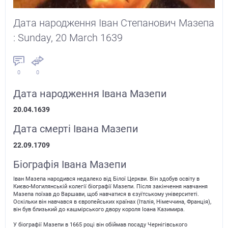
Дата народження Іван Степанович Мазепа
: Sunday, 20 March 1639
0
0
Дата народження Івана Мазепи
20.04.1639
Дата смерті Івана Мазепи
22.09.1709
Біографія Івана Мазепи
Іван Мазепа народився недалеко від Білої Церкви. Він здобув освіту в
Києво-Могилянській колегії біографії Мазепи. Після закінчення навчання
Мазепа поїхав до Варшави, щоб навчатися в єзуїтському університеті.
Оскільки він навчався в європейських країнах (Італія, Німеччина, Франція),
він був близький до кашмірського двору короля Іоана Казимира.
У біографії Мазепи в 1665 році він обіймав посаду Чернігівського