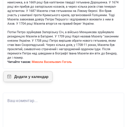
намісника, а в 1669 році був капітаном гвардії гетьмана Дорошенка. У 1674
році він прибув до запорізьких козаків, а через кілька років став генерал-
ад'ютантом. У 1687 Мазепа став гетьманом на Лівому березі. Він брав
участь у кампанії проти Кримського крила, організованій Голіциним. Тоді
Мазепа завоював довіру Петра Першого і відправився воювати з ним в
Азов. У 1704 році Мазепа вторгся на правий берег України.
Потім Петро зруйнував Запорізьку Січ, а військо Меншикова зруйнувало
резиденцію Мазепи в Батурині. У 1709 році Карл назвав Мазепу "законним
князем України. У 1708 році Петро вирішив обрати нового гетьмана, яким
став Іван Скоропадський. Через кілька днів, у 1708-11 роках, Мазепа був
проклятий, символічно страчений і нагороджений орденом Іуди. Після
перемоги Петра над шведами в біографії Івана Мазепи він втік до Бендер,
де і помер.
Читайте також:
Микола Васильович Гоголь
Ваш коментар...