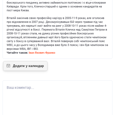
боксерського поєдинку, активно займаються політикою і є віце-спікерами
Київради. Крім того, Кличко-старший є одним з основних кандидатів на
пост мера Києва.
Віталій закінчив свою професійну кар'єру в 2005-11-9 роках, але оголосив
про відновлення в 2007 році. Декомунізувавши бій через травми під час
тренувань, він нарешті зміг вийти на ринг у 2008-10-11 роках після майже 4-
річної відсутності в боксі. Перемога Віталія Кличка над Самуїлом Петром в
2008-10-11 роках стала, на думку різних професійних боксерських
організацій, втіленням давньої мрії його брата одночасно стати чемпіоном
світу з боксу в суперважкій вазі. Віталій повернув собі чемпіонський пояс
WBC, а до цього часу у Володимира вже було 3 пояси, і він був чемпіоном за
версіями WBA, IBF і IBO.
Читайте також:
Іван Якович Франко
Ваш коментар...