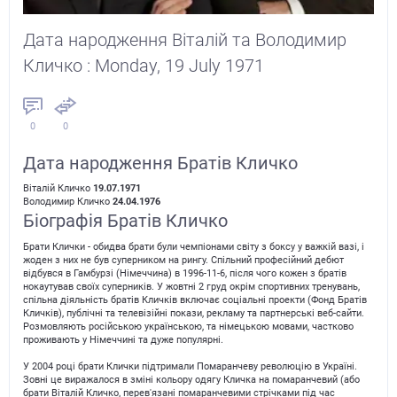
Дата народження Віталій та Володимир
Кличко : Monday, 19 July 1971
0
0
Дата народження Братів Кличко
Віталій Кличко
19.07.1971
Володимир Кличко
24.04.1976
Біографія Братів Кличко
Брати Клички - обидва брати були чемпіонами світу з боксу у важкій вазі, і
жоден з них не був суперником на рингу. Спільний професійний дебют
відбувся в Гамбурзі (Німеччина) в 1996-11-6, після чого кожен з братів
нокаутував своїх суперників. У жовтні 2 груд окрім спортивних тренувань,
спільна діяльність братів Кличків включає соціальні проекти (Фонд Братів
Кличків), публічні та телевізійні покази, рекламу та партнерські веб-сайти.
Розмовляють російською українською, та німецькою мовами, частково
проживають у Німеччині та дуже популярні.
У 2004 році брати Клички підтримали Помаранчеву революцію в Україні.
Зовні це виражалося в зміні кольору одягу Кличка на помаранчевий (або
брати Віталій Кличко, перев'язані помаранчевими стрічками під час