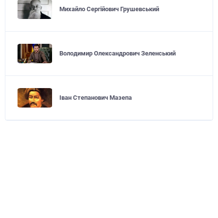
Михайло Сергійович Грушевський
Володимир Олександрович Зеленський
Іван Степанович Мазепа